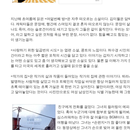
지난해 초여름에 읽은 <여덟번째 방>은 자주 떠오르는 소설이다. 김미월은 담
다. 캐릭터들은 문장에, 행간에 스며있지 결코 혼자 떠오르지 않는다. 문장이 
나도 죽어, 라는 슬로건이라도 새기고 있는지 그들은 같이 움직인다. 우리는 
어, 라고 말하고 싶은 것처럼 욕심 부린 문장, 서사가 없다. 힘을 빼고도 힘있는
이 생기는걸까.
<사랑하기 위한 일곱번의 시도> 는 엽편 소설, 콩트의 느낌이다. 허수경 시인
간이라고 하는 아주 짧은 포착의 시간을 담고 있다. 이야기는 갑자기 시작하고 
는 어떤 소설도 있고 좀 더 생각해보고 싶은 소설도 있다. 물론 잘 이해가 가지
를 타고 이국의 세계로 흘러가고 싶을때 읽으면 좋을 소설.
<작가의 집>은 작가의 삶과 작품이 들어있는 작가의 집에 관한 이야기다. 뒤
발명하는 사람처럼 살았고 마크 트웨인의 작업실 바닥은 항상 어질러져 있었으
초록 테이블이 있는 초록 거실은 꼭 한번 가고 싶어진다. 불만이라면, 여성 작
고 달아놓았다는 것이다. 사진만으로도 여성 남성인지는 식별 가능한데 왜 그
친구에게 전화를 걸었다. 그녀의 컬러링이 에피
었다. 혹여 누군가에 대해 함부로 말하게 될까봐
심스러워하는 친구와 잘 어울리는 BGM이다. 또
여행을 떠났다. 그녀는 <손편지>가 참 좋다며
다. 동영상에선 그녀가 손으로 빚어 퍼 올린 것