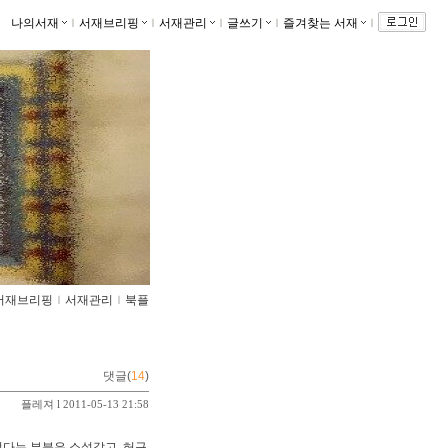
나의서재
ｌ
서재브리핑
ｌ
서재관리
ｌ
글쓰기
ｌ
즐겨찾는 서재
ｌ
서재브리핑
ｌ
서재관리
ｌ
북플
댓글(
14
)
플레져
l 2011-05-13 21:58
었다는 부분은 소설같고, 허구