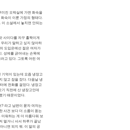
 후미진 오락실에 가면 화숙을
 화숙이 이룬 가정의 형태다.
. 이 소설에서 놓치면 안되는
과맛 사이다를 자꾸 홀짝이게
록 우리가 말하고 싶지 않아하
>의 도입은에선 젊은 여자가
지. 성에를 긁어내는 손목에
그러고 있다. 그토록 어린 여
던 기억이 있는데 요즘 냉장고
 않고 잠을 잤다. 다음날 냉
터에 전화를 걸었다. 냉장고
오기 직전에 산 냉장고인데
끗했기 때문이었다.
어? 라고 남편이 묻자 여자는
한 사건 보다 더 소름이 돋는
 미워하는 게 더 아름다워 보
저 멀거니 서서 하루가 끝났
아니면 되지 뭐. 이 말의 공