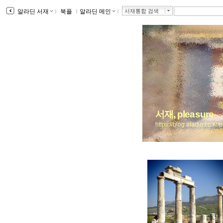
알라딘 서재
ｌ
북플
ｌ
알라딘 메인
ｌ
서재통합 검색
서재, pleasure
https://blog.aladin.co.kr/