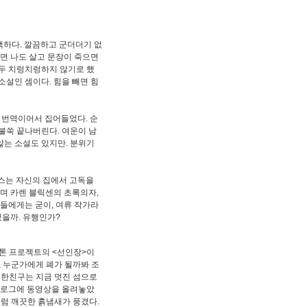
백하다. 깔끔하고 군더더기 없
살면 나도 살고 문장이 죽으면
모두 치렁치렁하지 않기로 했
 소설인 셈이다. 힘을 빼면 힘
의 번역이어서 집어들었다. 순
불쑥 끝나버린다. 여운이 남
 않는 소설도 있지만. 분위기
라스는 자신의 집에서 고독을
며 카렌 블릭센의 초록의자,
가들에게는 굳이, 여류 작가라
랬을까. 유행인가?
톤 프로젝트의 <선인장>이
, 누군가에게 폐가 될까봐 조
 한친구는 지금 멋진 섬으로
 블로그에 동영상을 올려놓았
처럼 깨끗한 흙냄새가 풍겼다.