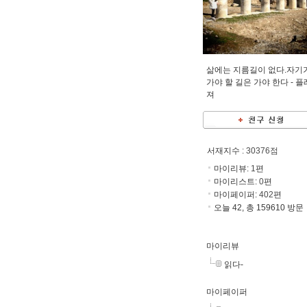
삶에는 지름길이 없다.자기
가야 할 길은 가야 한다 -
플
져
서재지수
: 30376점
마이리뷰:
1
편
마이리스트:
0
편
마이페이퍼:
402
편
오늘 42, 총 159610 방문
마이리뷰
읽다-
마이페이퍼