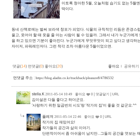
이토록 청아한 5월, 오늘처럼 습기도 없는 5월
딱이다.
동네 산책로에는 벌써 보라색 창포가 피었다. 식물의 규칙적인 리듬은 존경스럽
울고, 웃어야 할 때 웃을 줄 아는 사람이 될 수 있을까. 그래서 내가 누군가에게 
을 하고 있으면 기분이 좋아진다. 누군가에게 무엇무엇이 되고 싶다고 생각하는 
자이저, 파워레인저다. 그런 착각 조차 아름다운 5월이었으면.
댓글(
14
)
먼댓글(
0
)
좋아요(
20
)
좋아요
ｌ
공유하기
먼댓글 주소 :
https://blog.aladin.co.kr/trackback/pleasure8/4786532
stella.K
|
|
2011-05-14 10:49
좋아요
0
댓글달기
URL
김이설은 다들 좋다고 하더군요.
'사랑하기 위한 일곱번의 시도'랑 '작가의 집'이 좋을 것 같군요.^^
플레져
|
2011-05-14 22:46
좋아요
0
URL
작가의 집 재밌어요!
작가들의 공간과 삶의 이야기.
단편적이어서 좀 아쉬움이 남지만...그들의 공간을 엿보는 