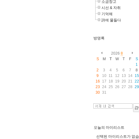
소금창고
시선 & 자취
기억해
詩에 물들다
방명록
2026
8
S
M
T
W
T
F
S
1
2
3
4
5
6
7
8
9
10
11
12
13
14
15
16
17
18
19
20
21
22
23
24
25
26
27
28
29
30
31
오늘의 마이리스트
선택된 마이리스트가 없