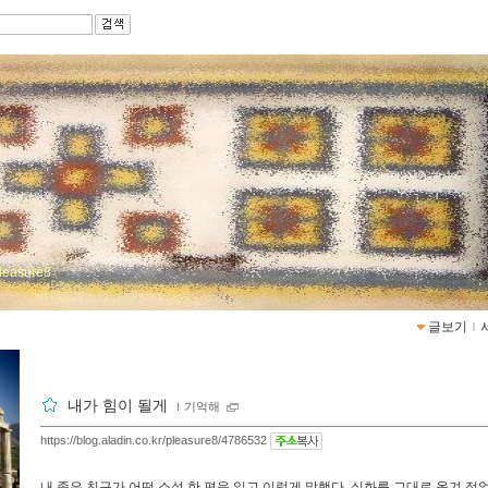
pleasure8
글보기
ｌ
내가 힘이 될게
ｌ
기억해
https://blog.aladin.co.kr/pleasure8/4786532
내 좋은 친구가 어떤 소설 한 편을 읽고 이렇게 말했다. 실화를 그대로 옮겨 적