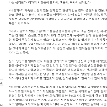
나는 생각한다. 작가의 시간들이 표지에, 책등에, 목차에 실려있다.
<나쁜피>의 화숙은 소설의 인물 같지 않고 현실의 인물 같다. 곧 철거될 건물,
만날 것만 같다. 화숙이라는 인물도 매력적이지만 이 소설의 미덕은 진순, 혜주,
핏줄로 생성되는 자연발생적 가정이 아니라 사연과 상황이 맺어준 특별한 가족
부분이기도 하다.
<아무도 말하지 않는 것들>의 소설들은 중독성이 강하다. 조금 전에 마신 사
되는 것처럼 이 소설도 그런 맛이 있다. 그런데 그게 녹록하지 않다. 곱씹을수
는 것들이 무엇인지 알고는 있으나 말하고 싶지 않다는 걸 알게 된다. <환상통
냉장고 성에를 그악스럽게 제거하고 있다. 여자의 볼에 바짝 힘이 들어가 있겠
는 그녀의 체중이 다 실려있을 것이다. 냉장고 문을 활짝 열어놓은 채 여자가, 
자가, 그 밤중에.
문득, 냉장고를 열어보았다. 어릴땐 정기적으로 엄마가 냉장고 성에를 제거했
들은 성에가 생기지 않는다는 걸 알았다. 얼마전 엄마는 실수로 냉장고 문을 닫지
장고에 성에가 끼었고 엄마는 폭설이 얼어붙은 냉장고를 보며 전자제품 고객센
수리 기사는 엄마의 깨끗한 냉장고를 보고 놀랐다고 한다. 양문형 냉장고가 나
어디 하나 생채기가 나지도 않았으며 선반, 실리콘 등등이 얼룩 하나 없이 깨
<하루>의 여자는 이웃집 여자의 자살 소식을 남편에게 전한다. 당신이랑 친했
아니라고 얼버무린다. 그러자 남편은 그럼 됐어, 하고는 서재로 들어간다. 끔찍
장면이었다. 차라리 <나쁜피>의 화숙처럼 드러내놓고 자신을 아프게 한 상대를
일 지경이다. 이웃에서 누군가, 나와 어떤 친분을 쌓았던 이웃이 죽었는데도 그
다고 말하는 여자 보다는 화숙이 더 낫다. 누군가 우스개소리처럼 말했다. 나만 
습니