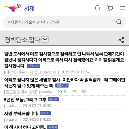
경박단소,잡다
일반 도서에서 마포 김사장으로 검색해도 안 나와서 벌써 판매기간이
끝났나 생각하다가 이북으로 와서 다시 검색했어요 ㅎㅎ 잘 읽을게요.
감사합니다.
100자평
[미야베 미유키 내 멋..]
paviana | 2019-05-02 13:54
아직도 끝나지 않은 세월호 참사...미안하다.꼭 밝혀줄게....왜 그래야만
하는지 알 수 있게 해주는 책.
100자평
[금요일엔 돌아오렴]
paviana | 2015-11-25 11:56
5년전 오늘 ,그리고 그후
페이퍼
paviana | 2014-05-23 10:30
서명 부탁드립니다.
페이퍼
paviana | 2014-05-21 10:05
이 책 사야 하나 고민중..
페이퍼