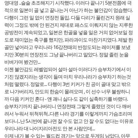
영대영 ..슬슬 초조해지기 시작했다. 이러다 끝나기 5분전쯤에 극
적으로 일본이 골 넣고 끝나는거 아닌가 하는 불안감이 엄습했다.
다행이 그런 일 없이 연장전 돌입. 다들 다리가 풀린건지 원래 실
력이 그정도 밖에 안 된건지 제대로 패스도 이뤄지지 않는 지루한
공방전이 계속되었고, 일본은 한골을 넣을 일은 거의 없어보일 정
도로 재미없는 축구를 했지만, 파라과이도 마찬가지였다. 제발 한
골만 넣어라고 우리나라 16강전때의 반정도되는 레이저를 보냈
지만 30분의 연장전도 그냥 끝나버리고 말았다. 정말 졸린 눈을
비벼가며 봤건만...
이젠 불안감도 레벨업되어 설마 설마 이러다가 승부차기에서 이
기진 않겠지라는 생각이 들며 마치 우리나라가 승부차기 하는것
처럼 떨렸다. 정말로... 다행이 3번 키커가 친 공이 골대 맞고 밖으
로 나가버리자, 안도의 한숨이 몰려오며 , 이 선수 너무 불쌍하니
까 다음 키커인 혼다 - 얜 괘니 싫다-도 같이 실축하기를 바랬다.
승부차기까지 끝나버리니 연장전때 그렇게 졸렸던 것이 다 깨버
려서 누워서 뒤척뒤척..다른 나라 경기를 이렇게까지 가슴조리며
보다니..난 5시반에 끝나면 잘 수도 없고 안 잘 수도 없다는 이유로
우리나라 대 나이지리아전도 안 본 사람인데...
이제 내가 볼 수 있는 월드컵 경기는 앞으로 두게임 남았다. 아무