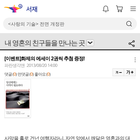
내 영혼의 친구들을 만나는 곳
[이벤트]화제의 에세이 2권씩 추첨 증정!
메뉴
파란생각앤 2013/08/20 14:00
0
0
0
댓글 (
)
먼댓글 (
)
좋아요 (
)
사막을 홀로 건넌 여행자라니, 자연 앞에서 깨달은 영혼과의 대