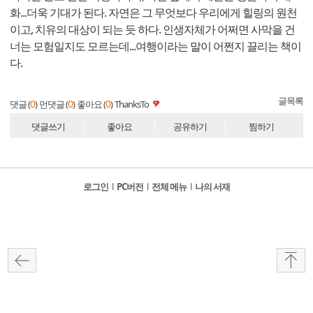
화...더욱 기대가 된다. 자연은 그 무엇보다 우리에게 힐링의 원천
이고, 치유의 대상이 되는 듯 하다. 인생자체가 어쩌면 사막을 건
너는 모험일지도 모르는데...여행이라는 말이 어쩐지 끌리는 책이
다.
글목록
0
0
0
댓글 (
)
먼댓글 (
)
좋아요 (
)
ThanksTo
댓글쓰기
좋아요
공유하기
찜하기
로그인
l
PC버전
l
전체 메뉴
l
나의 서재