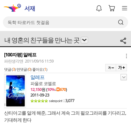
내 영혼의 친구들을 만나는 곳
[100자평] 알레프
메뉴
파란생각앤 2011/09/16 11:59
3
0
1
댓글 (
)
먼댓글 (
)
좋아요 (
)
알레프
파울로 코엘료
12,150
원 (
10%
↓
670
)
2011-09-23
: 3,077
산티아고를 알게 해준, 그래서 계속 그의 필모그라피를 기다리고,
기대하게 한다