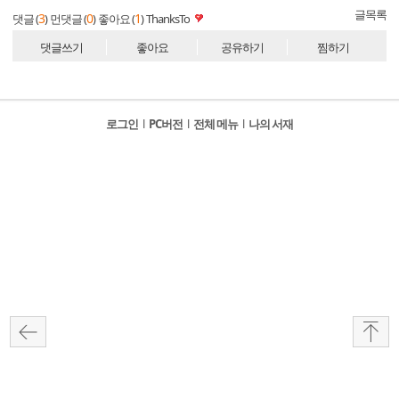
글목록
3
0
1
댓글 (
)
먼댓글 (
)
좋아요 (
)
ThanksTo
댓글쓰기
좋아요
공유하기
찜하기
로그인
l
PC버전
l
전체 메뉴
l
나의 서재