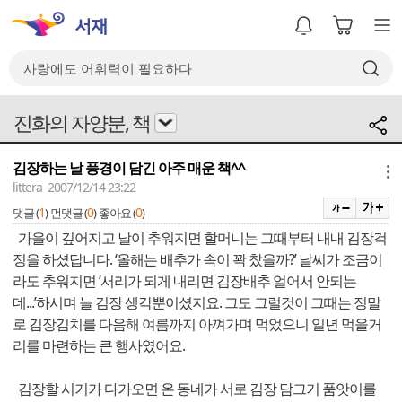
진화의 자양분, 책
김장하는 날 풍경이 담긴 아주 매운 책^^
메뉴
littera 2007/12/14 23:22
1
0
0
댓글 (
)
먼댓글 (
)
좋아요 (
)
가을이 깊어지고 날이 추워지면 할머니는 그때부터 내내 김장걱
정을 하셨답니다. ‘올해는 배추가 속이 꽉 찼을까?’ 날씨가 조금이
라도 추워지면 ‘서리가 되게 내리면 김장배추 얼어서 안되는
데...’하시며 늘 김장 생각뿐이셨지요. 그도 그럴것이 그때는 정말
로 김장김치를 다음해 여름까지 아껴가며 먹었으니 일년 먹을거
리를 마련하는 큰 행사였어요.
김장할 시기가 다가오면 온 동네가 서로 김장 담그기 품앗이를