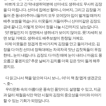
바쁘게 오고 간 막내생쥐덕분에 선미네도 생쥐네도 무사히 김장
을 다 마칩니다. 선미네 집에선 할머니, 아버지, 그리고 김장을 거
들어 준 동네아주머니들까지 모두 모여앉아 입이 벌게질 때까지
배추 보쌈을 먹습니다. 이웃들이 거들어주니 산더미같은 김장도
금새 끝나고, 이렇게 모여서 정을 나눌 시간까지도 남는답니다.
앗! 왠일인지 이 장면에서 생쥐네가 보이지 않아요. 풋! 자세히 보
면 보일 거예요. 생쥐네도 배추보쌈이 한창일 거예요.
이제 이웃들은 정겹게 한 바가지씩 김장을 안고 돌아가네요. 김
장을 다 마친 선미네 장독대에는 차곡차곡 맛난 김칫독들이 푸짐
한데... 눈이 내립니다. 김장도 다 마친 때에 눈이 내리니 마음도 풍
요롭고 좋겠지요? 추운 날씨가 김치를 더욱 깊은 맛이 들게 해주
겠지요.
다 읽고나서 책을 덮으며 다시 보니... 아! 이 책 참 맵게 생겼군요
~. 호~.
우리문화 속의 아름다운 풍속인 품앗이도 설명할 수 있고, 지금
과 달리 제철음식만 먹던 시절의 김장의 중요성을 아이와 이야기
할 수 있는 기회가 되었답니다.