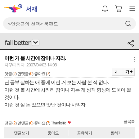
fail better
이런 거 볼 시간에 잠이나 자라.
메뉴
자꾸때리다 2007/04/03 14:03
2
0
7
댓글 (
)
먼댓글 (
)
좋아요 (
)
난 공부 잘하는 애 중에 이런 거 보는 사람 본 적 없다.
이런 것 볼 시간에 차라리 잠이나 자는 게 성적 향상에 도움이 될
것이다.
이런 것 살 돈 있으면 맛난 것이나 사먹자.
글목록
2
0
7
댓글 (
)
먼댓글 (
)
좋아요 (
)
ThanksTo
댓글쓰기
좋아요
공유하기
찜하기