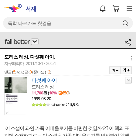
fail better
도리스 레싱, 다섯째 아이.
메뉴
자꾸때리다 2011/10/17 20:54
5
0
12
댓글 (
)
먼댓글 (
)
좋아요 (
)
다섯째 아이
도리스 레싱
11,700
원 (
10%
↓
650
)
1999-03-20
: 13,975
이 소설이 과연 가족 이데올로기를 비판한 것일까요? 이 책의 표
지에 소개하기로는 이 소설은 가족 이데올로기를 비판하기 위해