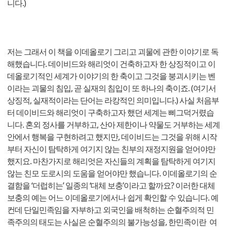
니다.)
저는 그래서 이 책을 이데올로기 그리고 괴물에 관한 이야기로 독
해했습니다. 데이비드와 해리엇이 건축하고자 한 상징적이고 이
데올로기적인 세계가 이야기의 한 축이고 그것을 붕괴시키는 벤
이라는 괴물의 침입, 곧 실재의 침입이 또 하나의 축이죠. (여기서
상징적, 실재적이라는 단어는 라캉적인 의미입니다.) 사실 처음부
터 데이비드와 해리엇이 구축하고자 했던 세계는 삐그덕거렸습
니다. 혼외 정사를 거부하고, 산아 제한이나 약물도 거부하는 세계
안에서 행복을 구현하려고 했지만, 데이비드는 그것을 위해 시작
부터 자신이 탐탁하게 여기지 않는 친부의 재정지원을 얻어야만
했지요. 마찬가지로 해리엇은 자신들의 계획을 탐탁하게 여기지
않는 친모 도로시의 도움을 얻어야만 했습니다. 이데올로기의 순
결함을 ‘더럽히는’ 일종의 ‘대체 보충’이라고 할까요? 이러한 대체
보충의 예는 어느 이데올로기에서나 쉽게 확인할 수 있습니다. 예
컨데 단일민족임을 자부하고 외국인을 배척하는 순혈주의적 민
족주의의 태도는 사실은 순혈주의의 불가능성을, 한민족이란 여