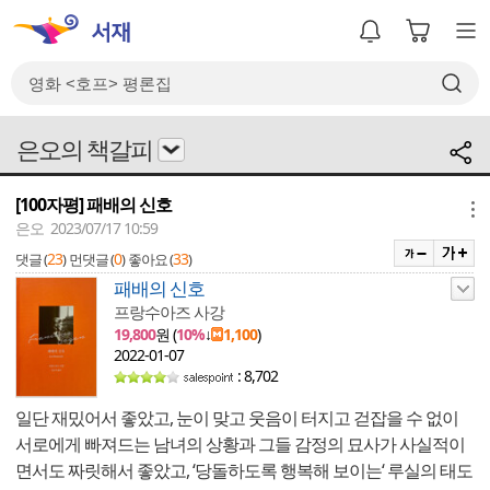
은오의 책갈피
[100자평] 패배의 신호
메뉴
은오 2023/07/17 10:59
23
0
33
댓글 (
)
먼댓글 (
)
좋아요 (
)
패배의 신호
프랑수아즈 사강
19,800
원 (
10%
↓
1,100
)
2022-01-07
: 8,702
일단 재밌어서 좋았고, 눈이 맞고 웃음이 터지고 걷잡을 수 없이
서로에게 빠져드는 남녀의 상황과 그들 감정의 묘사가 사실적이
면서도 짜릿해서 좋았고, ‘당돌하도록 행복해 보이는‘ 루실의 태도