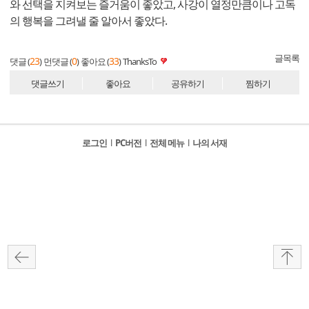
와 선택을 지켜보는 즐거움이 좋았고, 사강이 열정만큼이나 고독
의 행복을 그려낼 줄 알아서 좋았다.
글목록
23
0
33
댓글 (
)
먼댓글 (
)
좋아요 (
)
ThanksTo
댓글쓰기
좋아요
공유하기
찜하기
로그인
l
PC버전
l
전체 메뉴
l
나의 서재