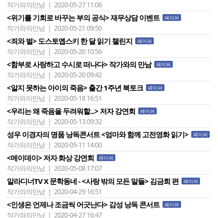
작가와의만남 | 2020-05-27 11:06
<위기를 기회로 바꾸는 부의 공식> 재무상담 이벤트
페이퍼
작가와의만남 | 2020-05-21 09:50
<죄와 벌> 도스토옙스키 한 달 읽기 챌린지
페이퍼
작가와의만남 | 2020-05-20 10:56
<함부로 사랑하고 수시로 떠나다> 작가와의 만남
페이퍼
작가와의만남 | 2020-05-20 09:42
<알지 못하는 아이의 죽음> 출간 1주년 북토크
페이퍼
작가와의만남 | 2020-05-18 16:51
<우리는 왜 죽음을 두려워할...> 저자 강연회
페이퍼
작가와의만남 | 2020-05-13 09:32
성우 이경자의 명품 낭독콘서트 <엄마와 함께 고전영화 읽기>
페이퍼
작가와의만남 | 2020-05-11 14:00
<메이데이> 저자 화상 강연회
페이퍼
작가와의만남 | 2020-05-08 17:07
알라디너TV X 문학동네 - <사랑 밖의 모든 말들> 김금희 편
페이퍼
작가와의만남 | 2020-04-29 16:51
<인생은 언제나 조금씩 어긋난다> 감성 낭독 콘서트
페이퍼
작가와의만남 | 2020-04-27 16:47