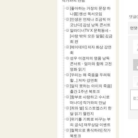
작가와의 만남
[좋아하는 거장의 문장 하
나쯤] 랜선 독서모임
댓글(
[인생은 언제나 조금씩 어
긋난다] 감성 낭독 콘서트
먼댓
알라디너TV X 문학동네 -
[사랑 밖의 모든 말들] 김금
희 편
[메이데이] 저자 화상 강연
회
성우 이경자의 명품 낭독
콘서트 - 엄마와 함께 고전
영화 읽기
[우리는 왜 죽음을 두려워
할...] 저자 강연회
[알지 못하는 아이의 죽음]
출간 1주년 북토크
[함부로 사랑하고 수시로
떠나다] 작가와의 만남
[죄와 벌] 도스토옙스키 한
달 읽기 챌린지
[위기를 기회로 바꾸는 부
의 공식] 재무상담 이벤트
[철학으로 휴식하라] 작가
북토크