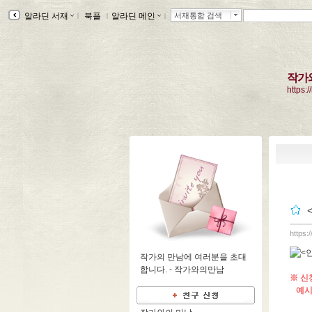
알라딘 서재
ｌ
북플
ｌ
알라딘 메인
ｌ
서재통합 검색
작가
https:/
https:
작가의 만남에 여러분을 초대
합니다. -
작가와의만남
※ 신
예시)