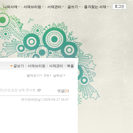
나의서재
ｌ
서재브리핑
ｌ
서재관리
ｌ
글쓰기
ｌ
즐겨찾는 서재
ｌ
글보기
ｌ
서재브리핑
ｌ
서재관리
ｌ
북플
펼쳐보기
5개
날짜순
긋난다] 감성 낭독 콘서트
댓글(
3
)
작가와의만남
l 2020-04-27 16:47