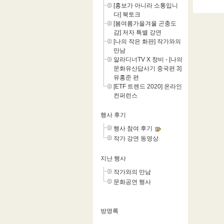
[홍보가 아니라 소통입니
다] 북토크
[봄여름가을겨울 곤충도
감] 저자 특별 강연
[나의 작은 화판] 작가와의
만남
알라디너TV X 창비 - [나의
문화유산답사기 중국편 3]
유홍준 편
[ETF 트렌드 2020] 온라인
컨퍼런스
행사 후기
행사 참여 후기
작가 강연 동영상
지난 행사
작가와의 만남
문화공연 행사
방명록