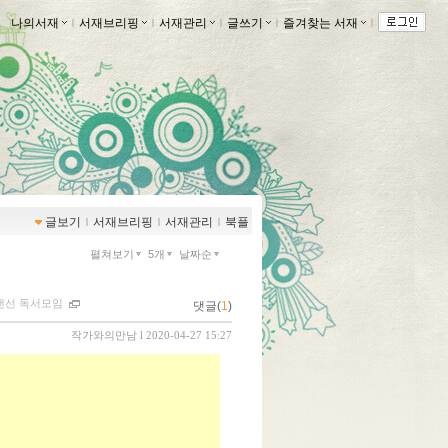
나의서재
ｌ
서재브리핑
ｌ
서재관리
ｌ
글쓰기
ｌ
즐겨찾는 서재
ｌ
글보기
ｌ
서재브리핑
ｌ
서재관리
ｌ
북플
펼쳐보기
5개
날짜순
 랜선 독서모임
댓글(
1
)
작가와의만남
l 2020-04-27 15:27