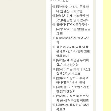
작가와의 만남
[좋아하는 거장의 문장 하
나쯤] 랜선 독서모임
[인생은 언제나 조금씩 어
긋난다] 감성 낭독 콘서트
알라디너TV X 문학동네 -
[사랑 밖의 모든 말들] 김금
희 편
[메이데이] 저자 화상 강연
회
성우 이경자의 명품 낭독
콘서트 - 엄마와 함께 고전
영화 읽기
[우리는 왜 죽음을 두려워
할...] 저자 강연회
[알지 못하는 아이의 죽음]
출간 1주년 북토크
[함부로 사랑하고 수시로
떠나다] 작가와의 만남
[죄와 벌] 도스토옙스키 한
달 읽기 챌린지
[위기를 기회로 바꾸는 부
의 공식] 재무상담 이벤트
[철학으로 휴식하라] 작가
북토크