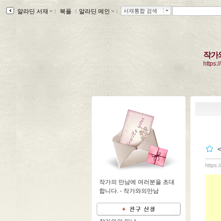
알라딘 서재
ｌ
북플
ｌ
알라딘 메인
ｌ
서재통합 검색
작가
https:/
https:
작가의 만남에 여러분을 초대
합니다. -
작가와의만남