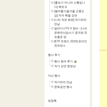
[홍보가 아니라 소통입니
다] 북토크
[봄여름가을겨울 곤충도
감] 저자 특별 강연
[나의 작은 화판] 작가와의
만남
알라디너TV X 창비 - [나의
문화유산답사기 중국편 3]
유홍준 편
[ETF 트렌드 2020] 온라인
컨퍼런스
행사 후기
행사 참여 후기
작가 강연 동영상
지난 행사
작가와의 만남
문화공연 행사
방명록