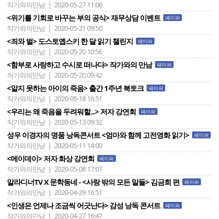
작가와의만남 | 2020-05-27 11:06
<위기를 기회로 바꾸는 부의 공식> 재무상담 이벤트
페이퍼
작가와의만남 | 2020-05-21 09:50
<죄와 벌> 도스토옙스키 한 달 읽기 챌린지
페이퍼
작가와의만남 | 2020-05-20 10:56
<함부로 사랑하고 수시로 떠나다> 작가와의 만남
페이퍼
작가와의만남 | 2020-05-20 09:42
<알지 못하는 아이의 죽음> 출간 1주년 북토크
페이퍼
작가와의만남 | 2020-05-18 16:51
<우리는 왜 죽음을 두려워할...> 저자 강연회
페이퍼
작가와의만남 | 2020-05-13 09:32
성우 이경자의 명품 낭독콘서트 <엄마와 함께 고전영화 읽기>
페이퍼
작가와의만남 | 2020-05-11 14:00
<메이데이> 저자 화상 강연회
페이퍼
작가와의만남 | 2020-05-08 17:07
알라디너TV X 문학동네 - <사랑 밖의 모든 말들> 김금희 편
페이퍼
작가와의만남 | 2020-04-29 16:51
<인생은 언제나 조금씩 어긋난다> 감성 낭독 콘서트
페이퍼
작가와의만남 | 2020-04-27 16:47