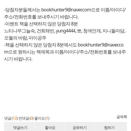
-당첨자분들께서는 bookhunter9@naver.com으로 이름/아이디/
주소/전화번호를 보내주시기 바랍니다.
-이벤트 책을 선택하지 않은 당첨자 8분
느티나무그늘속, 건희채빈, yung4444, 뽀, 청색안개, 지니돌마담,
오월의 바람, 마이공주
-책을 선택하지 않은 당첨자 8분께서도
bookhunter9@naver.co
m
으로 원하시는 책제목과 이름/아이디/주소/전화번호를 보내주
시기 바랍니다.
글목록
12
0
1
댓글 (
)
먼댓글 (
)
좋아요 (
)
댓글쓰기
좋아요
공유하기
찜하기