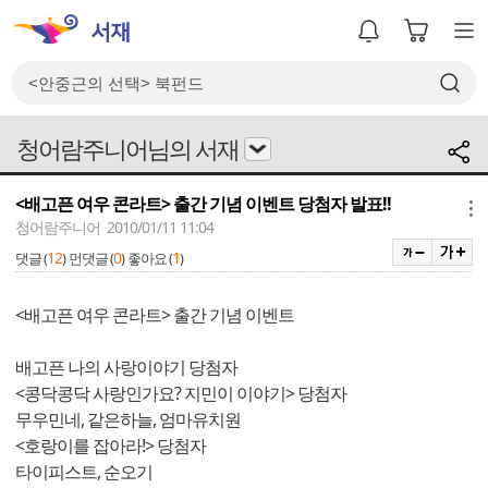
청어람주니어님의 서재
<배고픈 여우 콘라트> 출간 기념 이벤트 당첨자 발표!!
메뉴
청어람주니어 2010/01/11 11:04
12
0
1
댓글 (
)
먼댓글 (
)
좋아요 (
)
<배고픈 여우 콘라트> 출간 기념 이벤트
배고픈 나의 사랑이야기 당첨자
<콩닥콩닥 사랑인가요? 지민이 이야기> 당첨자
무우민네, 같은하늘, 엄마유치원
<호랑이를 잡아라!> 당첨자
타이피스트, 순오기