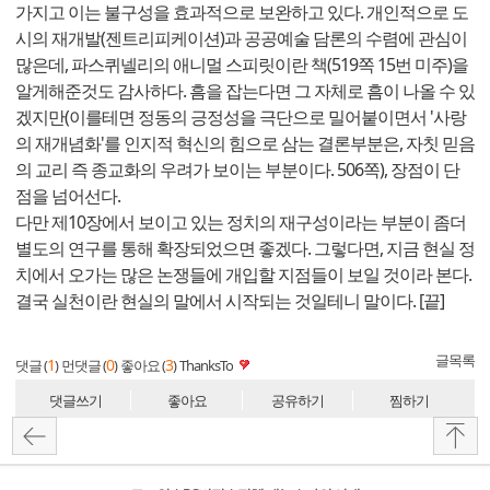
가지고 이는 불구성을 효과적으로 보완하고 있다. 개인적으로 도
시의 재개발(젠트리피케이션)과 공공예술 담론의 수렴에 관심이
많은데, 파스퀴넬리의 애니멀 스피릿이란 책(519쪽 15번 미주)을
알게해준것도 감사하다. 흠을 잡는다면 그 자체로 흠이 나올 수 있
겠지만(이를테면 정동의 긍정성을 극단으로 밀어붙이면서 '사랑
의 재개념화'를 인지적 혁신의 힘으로 삼는 결론부분은, 자칫 믿음
의 교리 즉 종교화의 우려가 보이는 부분이다. 506쪽), 장점이 단
점을 넘어선다.
다만 제10장에서 보이고 있는 정치의 재구성이라는 부분이 좀더
별도의 연구를 통해 확장되었으면 좋겠다. 그렇다면, 지금 현실 정
치에서 오가는 많은 논쟁들에 개입할 지점들이 보일 것이라 본다.
결국 실천이란 현실의 말에서 시작되는 것일테니 말이다. [끝]
글목록
1
0
3
댓글 (
)
먼댓글 (
)
좋아요 (
)
ThanksTo
댓글쓰기
좋아요
공유하기
찜하기