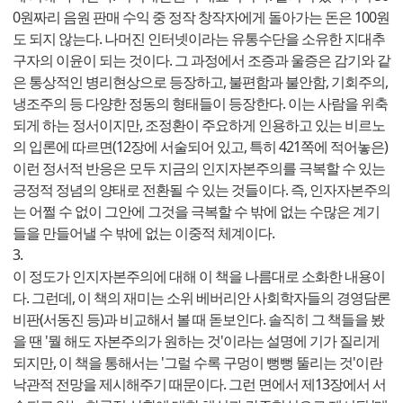
0원짜리 음원 판매 수익 중 정작 창작자에게 돌아가는 돈은 100원
도 되지 않는다. 나머진 인터넷이라는 유통수단을 소유한 지대추
구자의 이윤이 되는 것이다. 그 과정에서 조증과 울증은 감기와 같
은 통상적인 병리현상으로 등장하고, 불편함과 불안함, 기회주의,
냉조주의 등 다양한 정동의 형태들이 등장한다. 이는 사람을 위축
되게 하는 정서이지만, 조정환이 주요하게 인용하고 있는 비르노
의 입론에 따르면(12장에 서술되어 있고, 특히 421쪽에 적어놓은)
이런 정서적 반응은 모두 지금의 인지자본주의를 극복할 수 있는
긍정적 정념의 양태로 전환될 수 있는 것들이다. 즉, 인자자본주의
는 어쩔 수 없이 그안에 그것을 극복할 수 밖에 없는 수많은 계기
들을 만들어낼 수 밖에 없는 이중적 체계이다.
3.
이 정도가 인지자본주의에 대해 이 책을 나름대로 소화한 내용이
다. 그런데, 이 책의 재미는 소위 베버리안 사회학자들의 경영담론
비판(서동진 등)과 비교해서 볼 때 돋보인다. 솔직히 그 책들을 봤
을 땐 '뭘 해도 자본주의가 원하는 것'이라는 설명에 기가 질리게
되지만, 이 책을 통해서는 '그럴 수록 구멍이 뻥뻥 뚤리는 것'이란
낙관적 전망을 제시해주기 때문이다. 그런 면에서 제13장에서 서