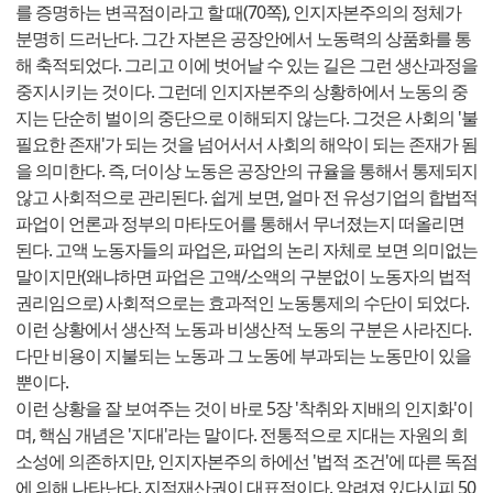
를 증명하는 변곡점이라고 할 때(70쪽), 인지자본주의의 정체가
분명히 드러난다. 그간 자본은 공장안에서 노동력의 상품화를 통
해 축적되었다. 그리고 이에 벗어날 수 있는 길은 그런 생산과정을
중지시키는 것이다. 그런데 인지자본주의 상황하에서 노동의 중
지는 단순히 벌이의 중단으로 이해되지 않는다. 그것은 사회의 '불
필요한 존재'가 되는 것을 넘어서서 사회의 해악이 되는 존재가 됨
을 의미한다. 즉, 더이상 노동은 공장안의 규율을 통해서 통제되지
않고 사회적으로 관리된다. 쉽게 보면, 얼마 전 유성기업의 합법적
파업이 언론과 정부의 마타도어를 통해서 무너졌는지 떠올리면
된다. 고액 노동자들의 파업은, 파업의 논리 자체로 보면 의미없는
말이지만(왜냐하면 파업은 고액/소액의 구분없이 노동자의 법적
권리임으로) 사회적으로는 효과적인 노동통제의 수단이 되었다.
이런 상황에서 생산적 노동과 비생산적 노동의 구분은 사라진다.
다만 비용이 지불되는 노동과 그 노동에 부과되는 노동만이 있을
뿐이다.
이런 상황을 잘 보여주는 것이 바로 5장 '착취와 지배의 인지화'이
며, 핵심 개념은 '지대'라는 말이다. 전통적으로 지대는 자원의 희
소성에 의존하지만, 인지자본주의 하에선 '법적 조건'에 따른 독점
에 의해 나타난다. 지적재산권이 대표적이다. 알려져 있다시피 50