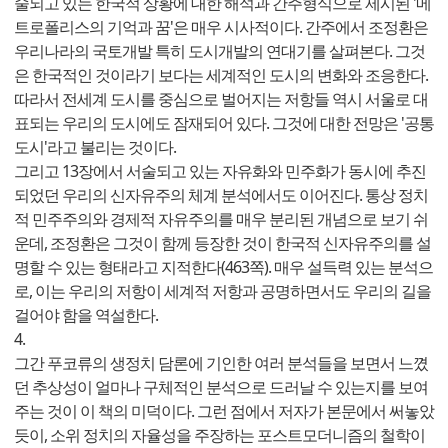
술되고 있는 한국적 상황에 대한 해석과 간주형식으로 제시된 '메
트로폴리스의 기억과 꿈'은 매우 시사적이다. 간주에서 조정환은
우리나라의 국토개발 특히 도시개발의 연대기를 살펴본다. 그것
은 한국적인 것이라기 보다는 세계적인 도시의 변화와 조응한다.
따라서 전세계 도시를 중심으로 벌어지는 저항들 역시 서울로 대
표되는 우리의 도시에도 잠재되어 있다. 그것에 대한 전망은 '공통
도시'라고 불리는 것이다.
그리고 13장에서 서술되고 있는 자유화와 민주화가 동시에 추진
되었던 우리의 신자유주의 체계 분석에서도 이어진다. 통상 정치
적 민주주의와 경제적 자유주의를 매우 분리된 개념으로 보기 쉬
운데, 조정환은 그것이 함께 등장한 것이 한국적 신자유주의를 설
명할 수 있는 형태라고 지적한다(463쪽). 매우 설득력 있는 분석으
로, 이는 우리의 저항이 세계적 저항과 공명하면서도 우리의 길을
걸어야 함을 역설한다.
4.
그간 푸코류의 생정치 담론에 기인한 여러 분석들을 보면서 느꼈
던 추상성이 얼마나 구체적인 분석으로 드러날 수 있는지를 보여
주는 것이 이 책의 미덕이다. 그런 점에서 저자가 본문에서 써놓았
듯이, 소위 정치의 자율성을 주장하는 포스트모더니즘의 철학이