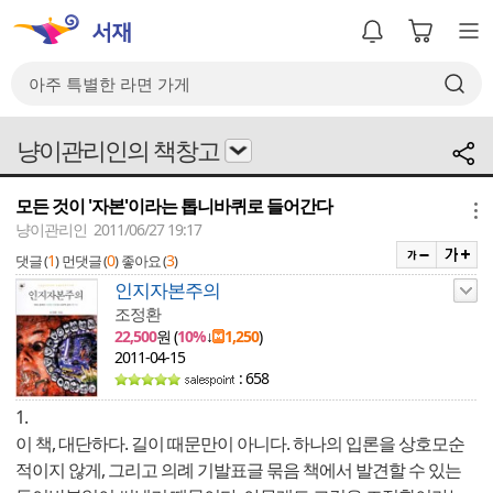
냥이관리인의 책창고
모든 것이 '자본'이라는 톱니바퀴로 들어간다
메뉴
냥이관리인 2011/06/27 19:17
1
0
3
댓글 (
)
먼댓글 (
)
좋아요 (
)
인지자본주의
조정환
22,500
원 (
10%
↓
1,250
)
2011-04-15
: 658
1.
이 책, 대단하다. 길이 때문만이 아니다. 하나의 입론을 상호모순
적이지 않게, 그리고 의례 기발표글 묶음 책에서 발견할 수 있는