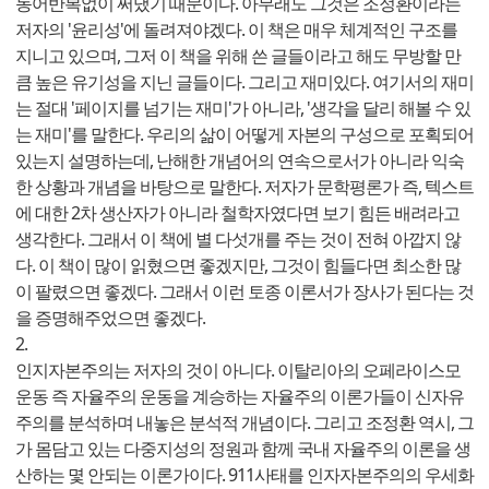
동어반복없이 써냈기 때문이다. 아무래도 그것은 조정환이라는
저자의 '윤리성'에 돌려져야겠다. 이 책은 매우 체계적인 구조를
지니고 있으며, 그저 이 책을 위해 쓴 글들이라고 해도 무방할 만
큼 높은 유기성을 지닌 글들이다. 그리고 재미있다. 여기서의 재미
는 절대 '페이지를 넘기는 재미'가 아니라, '생각을 달리 해볼 수 있
는 재미'를 말한다. 우리의 삶이 어떻게 자본의 구성으로 포획되어
있는지 설명하는데, 난해한 개념어의 연속으로서가 아니라 익숙
한 상황과 개념을 바탕으로 말한다. 저자가 문학평론가 즉, 텍스트
에 대한 2차 생산자가 아니라 철학자였다면 보기 힘든 배려라고
생각한다. 그래서 이 책에 별 다섯개를 주는 것이 전혀 아깝지 않
다. 이 책이 많이 읽혔으면 좋겠지만, 그것이 힘들다면 최소한 많
이 팔렸으면 좋겠다. 그래서 이런 토종 이론서가 장사가 된다는 것
을 증명해주었으면 좋겠다.
2.
인지자본주의는 저자의 것이 아니다. 이탈리아의 오페라이스모
운동 즉 자율주의 운동을 계승하는 자율주의 이론가들이 신자유
주의를 분석하며 내놓은 분석적 개념이다. 그리고 조정환 역시, 그
가 몸담고 있는 다중지성의 정원과 함께 국내 자율주의 이론을 생
산하는 몇 안되는 이론가이다. 911사태를 인자자본주의의 우세화