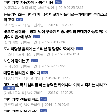
[마이리뷰] 자동차의 사회적 비용
리뷰
[자동차의 사회적 비용]
냥이관리인 | 2019-09-25 22:15
뉴올리언즈는(나아가 미국은) 어떻게 만들어졌는가에 대한 추리소설
적 고찰
리뷰
[액스맨의 재즈]
냥이관리인 | 2016-01-07 23:37
빚으로 성장하는 경제, 빚에 구속된 민중, 빚짐의 연대가 가능할까?_<
빚의 마법>에 부쳐
리뷰
[빚의 마법]
냥이관리인 | 2015-08-09 23:49
도시괴담형 범죄에는 스티븐 킹 탐정이 딱이지!
리뷰
[미스터 메르세데스]
냥이관리인 | 2015-08-06 00:31
노인이 쌓이는 곳
리뷰
[퇴적 공간]
냥이관리인 | 2015-02-11 09:29
대중은 불려진 이름이다
리뷰
[대중의 역사]
냥이관리인 | 2015-02-11 09:25
멋진 소설, 특히 심리를 파는 능력은 뛰어나다. 이제 시작하는 시리즈!
100자평
[아버지들의 죄]
냥이관리인 | 2015-01-12 22:23
[마이리뷰] 센트럴 파크
리뷰
[센트럴 파크]
냥이관리인 | 2014-12-29 09:46
[마이리뷰] 만물의 공식
리뷰