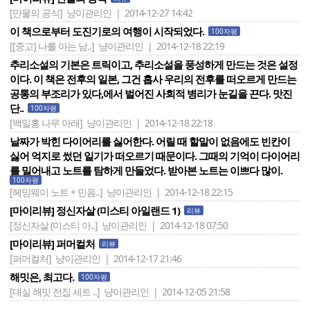
[만물의 공식]
냥이관리인 | 2014-12-27 14:42
이 책으로부터 도진기로의 여행이 시작되었다.
100자평
[[중고] 나를 아는 남..]
냥이관리인 | 2014-12-18 22:19
추리소설의 기본은 트릭이고, 추리소설을 풍성하게 만드는 것은 설정
이다. 이 책은 전후의 일본, 그건 흡사 우리의 전후를 떠오르게 만드는
공통의 부조리가 있다,에서 벌어진 사회적 병리가 눈길을 끈다. 맛진
단..
100자평
[백일홍 나무 아래]
냥이관리인 | 2014-12-18 22:18
날짜가 박힌 다이어리를 싫어한다. 어릴 때 할말이 없음에도 빈칸이
싫어 억지로 썼던 일기가 떠오르기 때문이다. 그때의 기억이 다이어리
를 밀어내고 노트를 탐하게 만들었다. 받아본 노트는 이쁘다 많이.
100자평
[헤밍웨이 노트 + 민음..]
냥이관리인 | 2014-12-18 22:15
[마이리뷰] 정신자살 (미스티 아일랜드 1)
리뷰
[정신자살 (미스티 아..]
냥이관리인 | 2014-12-18 07:50
[마이리뷰] 퍼머컬처
리뷰
[퍼머컬처]
냥이관리인 | 2014-12-17 21:46
해밋은, 최고다.
100자평
[대실 해밋 전집 세트 ..]
냥이관리인 | 2014-12-05 21:58