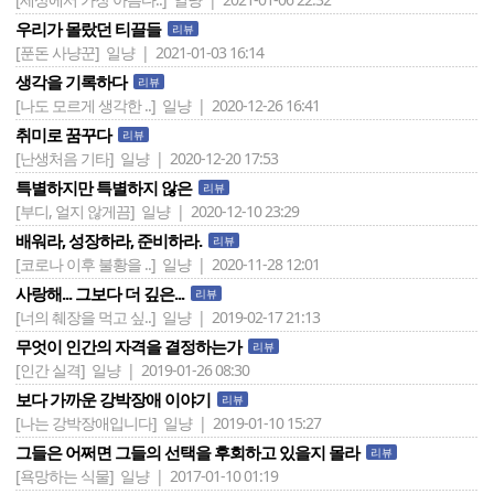
우리가 몰랐던 티끌들
리뷰
[푼돈 사냥꾼]
일냥 | 2021-01-03 16:14
생각을 기록하다
리뷰
[나도 모르게 생각한 ..]
일냥 | 2020-12-26 16:41
취미로 꿈꾸다
리뷰
[난생처음 기타]
일냥 | 2020-12-20 17:53
특별하지만 특별하지 않은
리뷰
[부디, 얼지 않게끔]
일냥 | 2020-12-10 23:29
배워라, 성장하라, 준비하라.
리뷰
[코로나 이후 불황을 ..]
일냥 | 2020-11-28 12:01
사랑해... 그보다 더 깊은...
리뷰
[너의 췌장을 먹고 싶..]
일냥 | 2019-02-17 21:13
무엇이 인간의 자격을 결정하는가
리뷰
[인간 실격]
일냥 | 2019-01-26 08:30
보다 가까운 강박장애 이야기
리뷰
[나는 강박장애입니다]
일냥 | 2019-01-10 15:27
그들은 어쩌면 그들의 선택을 후회하고 있을지 몰라
리뷰
[욕망하는 식물]
일냥 | 2017-01-10 01:19