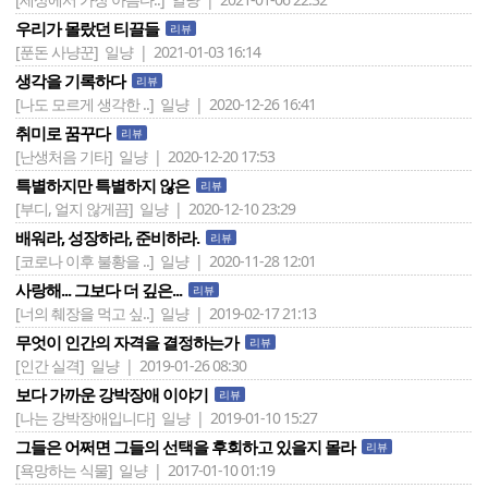
우리가 몰랐던 티끌들
리뷰
[푼돈 사냥꾼]
일냥 | 2021-01-03 16:14
생각을 기록하다
리뷰
[나도 모르게 생각한 ..]
일냥 | 2020-12-26 16:41
취미로 꿈꾸다
리뷰
[난생처음 기타]
일냥 | 2020-12-20 17:53
특별하지만 특별하지 않은
리뷰
[부디, 얼지 않게끔]
일냥 | 2020-12-10 23:29
배워라, 성장하라, 준비하라.
리뷰
[코로나 이후 불황을 ..]
일냥 | 2020-11-28 12:01
사랑해... 그보다 더 깊은...
리뷰
[너의 췌장을 먹고 싶..]
일냥 | 2019-02-17 21:13
무엇이 인간의 자격을 결정하는가
리뷰
[인간 실격]
일냥 | 2019-01-26 08:30
보다 가까운 강박장애 이야기
리뷰
[나는 강박장애입니다]
일냥 | 2019-01-10 15:27
그들은 어쩌면 그들의 선택을 후회하고 있을지 몰라
리뷰
[욕망하는 식물]
일냥 | 2017-01-10 01:19