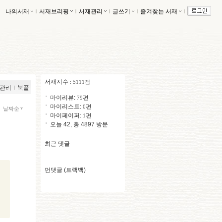
나의서재
ｌ
서재브리핑
ｌ
서재관리
ｌ
글쓰기
ｌ
즐겨찾는 서재
ｌ
서재지수
: 5111점
관리
ｌ
북플
마이리뷰:
편
79
마이리스트:
편
0
날짜순
마이페이퍼:
편
1
오늘 42, 총 4897 방문
최근 댓글
먼댓글 (트랙백)