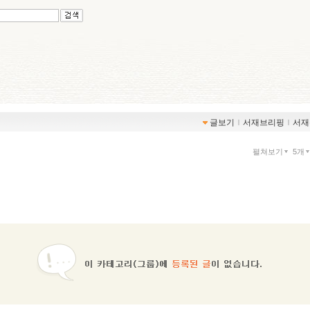
글보기
ｌ
서재브리핑
ｌ
서재
펼쳐보기
5개