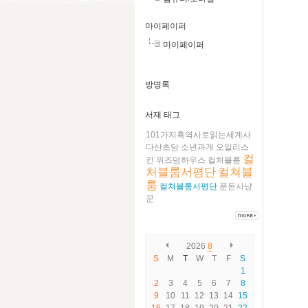
마이페이퍼
마이페이퍼
방명록
서재 태그
101가지흑역사로읽는세계사
다산초당
소년과개
오일리스
컬
킨
위즈덤하우스
컬처블룸
처블룸서평단
컬쳐블
룸
컬쳐블룸서평단
푼돈사냥
꾼
2026
8
S
M
T
W
T
F
S
1
2
3
4
5
6
7
8
9
10
11
12
13
14
15