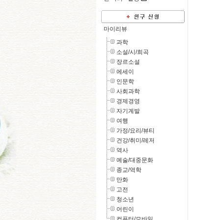
마이리뷰
과학
소설/시/희곡
장르소설
에세이
인문학
사회과학
경제경영
자기계발
여행
가정/요리/뷰티
건강/취미/레저
역사
예술/대중문화
종교/역학
만화
고전
청소년
어린이
컴퓨터/모바일