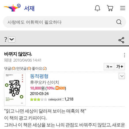
?
바뀌지 않았다.
메뉴
瑚璉 2010/04/06 14:41
0
0
2
댓글 (
)
먼댓글 (
)
좋아요 (
)
동적평형
후쿠오카 신이치
10,800
원 (
10%
↓
600
)
2010-03-24
: 1,218
"읽고 나면 세상이 달라져 보이는 매혹의 책"
이 책의 광고 카피이다.
그러나 이 책은 세상을 보는 나의 관점도 바꿔주지 않았고, 새로운