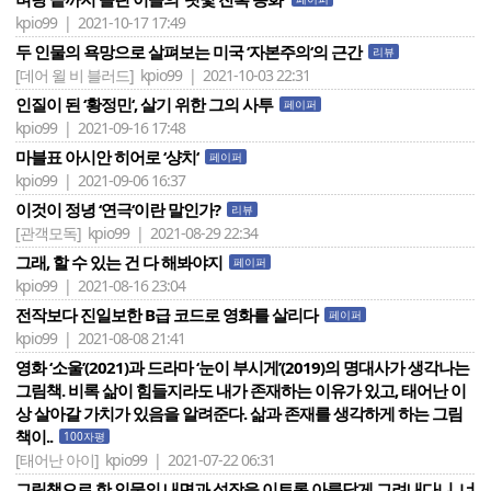
kpio99 | 2021-10-17 17:49
두 인물의 욕망으로 살펴보는 미국 ‘자본주의‘의 근간
리뷰
[데어 윌 비 블러드]
kpio99 | 2021-10-03 22:31
인질이 된 ‘황정민‘, 살기 위한 그의 사투
페이퍼
kpio99 | 2021-09-16 17:48
마블표 아시안 히어로 ‘샹치‘
페이퍼
kpio99 | 2021-09-06 16:37
이것이 정녕 ‘연극‘이란 말인가?
리뷰
[관객모독]
kpio99 | 2021-08-29 22:34
그래, 할 수 있는 건 다 해봐야지
페이퍼
kpio99 | 2021-08-16 23:04
전작보다 진일보한 B급 코드로 영화를 살리다
페이퍼
kpio99 | 2021-08-08 21:41
영화 ‘소울’(2021)과 드라마 ‘눈이 부시게’(2019)의 명대사가 생각나는
그림책. 비록 삶이 힘들지라도 내가 존재하는 이유가 있고, 태어난 이
상 살아갈 가치가 있음을 알려준다. 삶과 존재를 생각하게 하는 그림
책이..
100자평
[태어난 아이]
kpio99 | 2021-07-22 06:31
그림책으로 한 인물의 내면과 성장을 이토록 아름답게 그려내다니. 너