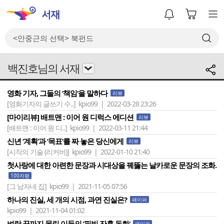
백진호님의 서재
영화 기자, 그들의 ‘책임‘을 말하다
리뷰
[영화기자의 글쓰기 수..]
kpio99 | 2022-03-28 23:26
[마이리뷰] 배트맨 : 이어 원 디럭스 에디션
리뷰
[배트맨 : 이어 원 디..]
kpio99 | 2022-03-11 21:44
신년 ‘계획‘과 ‘목표‘를 짜 놓은 당신에게
리뷰
[시작의 기술 (리커버)]
kpio99 | 2022-01-10 21:40
첫사랑에 대한 아련한 문장과 시대상을 꿰뚫는 날카로운 문장의 조화.
100자평
[그 남자네 집]
kpio99 | 2021-11-05 07:56
하나의 진실, 세 개의 시점, 과연 진실은?
페이퍼
kpio99 | 2021-11-04 01:02
벼랑 끝까지 몰린 이들의 ‘핏빛 잔혹 동화‘
페이퍼