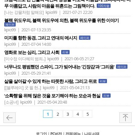
무 아름답고, 사람의 마음을 뒤흔드는 그림책이다.
100자평
[나는 강물처럼 말해요]
kpio99 | 2021-07-21 22:20
블랙 위도우의, 블랙 위도우에 의한, 블랙 위도우를 위한 이야기
페이퍼
kpio99 | 2021-07-13 23:35
미지를 향한 동경, 그리고 연대의 메시지
페이퍼
kpio99 | 2021-07-04 14:00
영화로 보는 심리, 그리고 사회
리뷰
[이수정 이다혜의 범죄..]
kpio99 | 2021-06-05 21:27
너무나도 평범했던 스파이, 그가 빚어내는 ‘긴장감‘과 ‘그리움‘
페이퍼
kpio99 | 2021-05-29 21:41
삶을 살아갈 수 있게 하는 따뜻한 사람, 그리고 위로
리뷰
[[블루레이] 굿 윌 헌..]
kpio99 | 2021-05-04 21:13
‘소확행‘을 위해 많은 것을 포기해야 하는 모순과 현실
리뷰
[소공녀]
kpio99 | 2021-05-04 20:48
1
2
3
4
5
로그인
l
PC버전
l
전체 메뉴
l
나의 서재