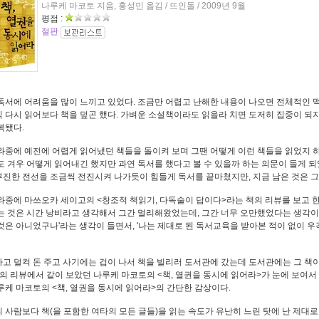
나루케 마코토 지음, 홍성민 옮김 / 뜨인돌 / 2009년 9월
평점 :
절판
독서에 어려움을 많이 느끼고 있었다. 조금만 어렵고 난해한 내용이 나오면 전체적인 
 다시 읽어보다 책을 덮곤 했다. 가벼운 소설책이라도 읽을라 치면 도저히 집중이 되
복됐다.
와중에 예전에 어렵게 읽어냈던 책들을 돌이켜 보며 그땐 어떻게 이런 책들을 읽었지 
도 겨우 어떻게 읽어내긴 했지만 과연 독서를 했다고 볼 수 있을까 하는 의문이 들게 
진한 전선을 조금씩 전진시켜 나가듯이 힘들게 독서를 끝마쳤지만, 지금 남은 것은 그런
와중에 마쓰오카 세이고의 <창조적 책읽기, 다독술이 답이다>라는 책의 리뷰를 보고 한
는 것은 시간 낭비라고 생각해서 그간 멀리해왔었는데, 그간 너무 오만했었다는 생각이 
것은 아니었구나'라는 생각이 들면서, '나는 제대로 된 독서교육을 받아본 적이 없이 
고 덜컥 돈 주고 사기에는 겁이 나서 책을 빌리러 도서관에 갔는데 도서관에는 그 책이
의 리뷰에서 같이 보았던 나루케 마코토의 <책, 열권을 동시에 읽어라>가 눈에 보여서 
루케 마코토의 <책, 열권을 동시에 읽어라>의 간단한 감상이다.
 사람보다 책(을 포함한 여타의 모든 글들)을 읽는 속도가 유난히 느린 탓에 난 제대로