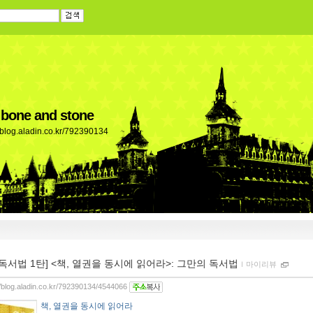
 bone and stone
//blog.aladin.co.kr/792390134
[독서법 1탄] <책, 열권을 동시에 읽어라>: 그만의 독서법
ｌ
마이리뷰
//blog.aladin.co.kr/792390134/4544066
책, 열권을 동시에 읽어라