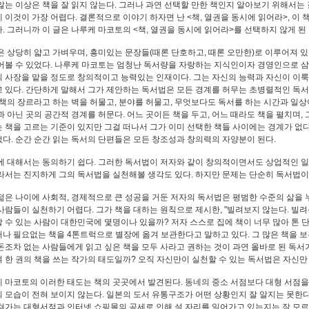
않는 이상은 책을 잘 읽지 않는다. 그러나 과연 선택할 만한 책인지 알아보기 위해서는
 이것이 가장 어렵다. 결론적으로 이야기 하자면 난 <책, 열권을 동시에 읽어라>, 이
. 그러니까 이 글은 나루케 마코토의 <책, 열권을 동시에 읽어라>를 선택하지 않게 된
은 상당히 얇고 가벼우며, 흥미있는 문장들(때론 단호하고, 때론 오만한)로 이루어져 있
어볼 수 있었다. 나루케 마코토는 엄청난 독서량을 자랑하는 지식인이자 경영인으로 
 사장을 맡을 정도로 창의적이고 능력있는 인재이다. 그는 자신의 능력과 자신이 이
 있다. 간단하게 말해서 그가 제안하는 독서법은 모든 경계를 허무는 초병렬적인 독서법
 책의 장르라고 하는 벽을 허물고, 분야를 허물고, 무엇보다도 독서를 하는 시간과 일상
과 아닌 곳의 공간적 경계를 허문다. 어느 곳이든 책을 두고, 어느 때라도 책을 펼치며,
 책을 고르는 기준이 있지만 그걸 떠나서 그가 이미 선택한 책들 사이에는 경계가 없다
다. 순간 순간 읽는 독서의 단편들은 모든 창조성과 창의력의 자양분이 된다.
에 대해서는 동의하기 쉽다. 그러한 독서법이 저자와 같이 창의적이면서도 상업적인 일
라서는 진지하게 그의 독서법을 실천해볼 생각도 있다. 하지만 문제는 단순히 독서법이
젊은 나이에 사회적, 경제적으로 큰 성공을 거둔 저자의 독서법은 평범한 수준의 삶을 
사람들이 실천하기 어렵다. 그가 책을 대하는 원칙으로 제시한, "빌려보지 않는다. 빌려
 수 있는 사람이 대한민국에 몇명이나 있을까? 저자 스스로 집에 책이 너무 많아 톤 
나 필요없는 책을 4톤트럭으로 별장에 옮겨 보관한다고 말하고 있다. 그 많은 책을 보
돈조차 없는 사람들에게 읽고 싶은 책을 모두 사라고 권하는 것이 과연 올바로 된 독
 한 권의 책을 쓰는 작가의 태도일까? 오직 자신만이 실천할 수 있는 독서법은 자신만
 마코토의 이러한 태도는 책의 곳곳에서 발견된다. 동네의 중소 서점보다 대형 서점을
 모습이 전혀 보이지 않는다. 일본의 도서 유통구조가 어떤 상황인지 잘 알지는 못한
쳐가는 대형서점과 인터넷 쇼핑몰의 공세로 인해 설 자리를 일어가고 있는지는 잘 모르