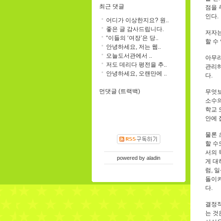
최근 댓글
점을 
인다.
어디가 이상한지요? 원..
좋은 글 감사드립니다.
저자는
“이들의 ‘여장’은 당..
할 수
안녕하세요, 저는 웹..
오늘도서관에서 ..
아무리
저도 데리다 평전을 추..
관리하
안녕하세요, 오랜만에 ..
다.
먼댓글 (트랙백)
무엇보
소수의
학교 
안에 
물론 
할 수
서의 
powered by
aladin
게 대
럼, 
돌이켜
다.
결정적
는 것