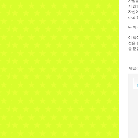
사실을
지 않
자신이
라고 
난 이
이 책
점은 
을 뿐
댓글(