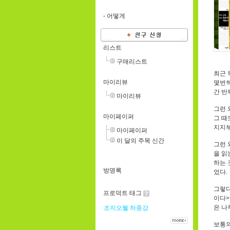
-
어떻게
리스트
구매리스트
최근 
마이리뷰
몇번씩
간 반
마이리뷰
그런 
마이페이퍼
그 때
지지부
마이페이퍼
이 달의 주목 신간
그런 
을 읽
하는 
방명록
었다.
그렇다
프로덕트 태그
이다>
은 나
조지오웰
하종강
보통의