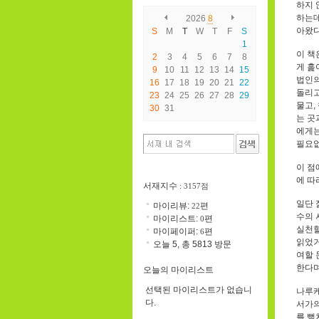
하지 
하는데
2026
8
아왔다
S
M
T
W
T
F
S
1
이 책
2
3
4
5
6
7
8
게 훑
9
10
11
12
13
14
15
법인의
16
17
18
19
20
21
22
돌리고
23
24
25
26
27
28
29
물고,
30
31
는 곳
에게는
필요없
이 점
에 따
서재지수
: 3157점
일단 
마이리뷰:
편
22
수의 
마이리스트:
편
0
실천할
마이페이퍼:
편
6
읽었거
오늘 5, 총 5813 방문
여할 
한다며
오늘의 마이리스트
선택된 마이리스트가 없습니
나루케
다.
서가의
를 뻗