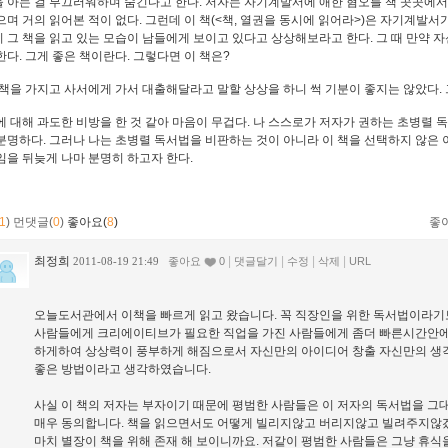
 아는 걸 부끄러워하며 숨긴다고 한다. 저자는 자기계발서에 애한 혐오를 책 곳곳에서
으며 거의 읽어본 적이 없다. 그런데 이 책(<책, 열권을 동시에 읽어라>)은 자기계발서
 그 책을 읽고 있는 모습이 남들에게 보이고 있다고 상상해보라고 한다. 그 때 만약 자
한다. 그게 좋은 책이란다. 그렇다면 이 책은?
 책을 가지고 사서에게 가서 대출해달라고 말할 상상을 하니 썩 기분이 좋지는 않았다.
에 대해 과도한 비방을 한 것 같아 마음이 무겁다. 나 스스로가 저자가 권하는 초병렬
분명하다. 그러나 나는 초병렬 독서법을 비판하는 것이 아니라 이 책을 선택하지 않은 이
임을 뒤늦게 나마 분명히 하고자 한다.
1
)
먼댓글(
0
)
좋아요(
8
)
좋
최정희
|
|
|
|
2011-08-19 21:49
좋아요
0
댓글달기
수정
삭제
URL
오늘도서관에서 이책을 빠르게 읽고 왔습니다. 꼭 직장인을 위한 독서법이라기
사람들에게 크리에이티브가 필요한 직업을 가진 사람들에게 좀더 빠른시간안에
하게하여 상상력이 풍부하게 해짐으로서 자신만의 아이디어 창출 자신만의 생각
좋은 방법이라고 생각하였습니다.
사실 이 책의 저자는 부자이기 때문에 평범한 사람들은 이 저자의 독서법을 
매우 동의합니다. 책을 읽으면서도 어떻게 빌리지않고 버리지않고 빌려주지않
마치 별장이 책을 위해 존재 해 보이니까요. 저같이 평범한 사람들은 그냥 휴식