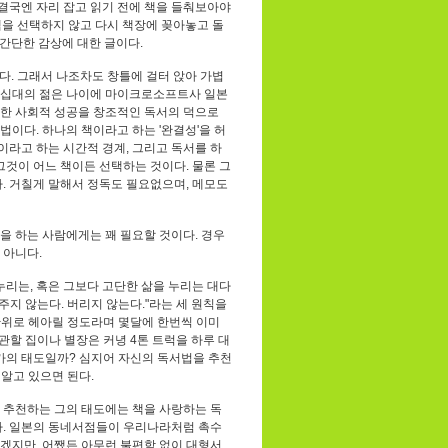
 결국엔 자리 잡고 읽기 전에 책을 들춰보아야
 책을 선택하지 않고 다시 책장에 꽂아놓고 돌
 간단한 감상에 대한 글이다.
다. 그래서 나조차도 창틀에 걸터 앉아 가볍
삼십대의 젊은 나이에 마이크로소프트사 일본
룩한 사회적 성공을 창조적인 독서의 덕으로
이다. 하나의 책이라고 하는 '완결성'을 허
이라고 하는 시간적 경계, 그리고 독서를 하
 그것이 어느 책이든 선택하는 것이다. 물론 그
. 거칠게 말해서 정독도 필요없으며, 메모도
을 하는 사람에게는 꽤 필요할 것이다. 경우
 아니다.
누리는, 혹은 그보다 고단한 삶을 누리는 대다
주지 않는다. 버리지 않는다."라는 세 원칙을
단위로 헤아릴 정도라며 몇달에 한번씩 이미
관할 집이나 별장은 커녕 4톤 트럭을 하루 대
서가의 태도일까? 심지어 자신의 독서법을 추천
 알고 있으면 된다.
 추천하는 그의 태도에는 책을 사랑하는 독
다. 일본의 동네서점들이 우리나라처럼 촉수
겠지만, 어쨌든 아무런 불편함 없이 대형서