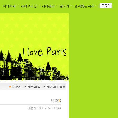
나의서재
ｌ
서재브리핑
ｌ
서재관리
ｌ
글쓰기
ｌ
즐겨찾는 서재
ｌ
글보기
ｌ
서재브리핑
ｌ
서재관리
ｌ
북플
댓글(
1
)
어떻게
l 2011-02-20 03:44