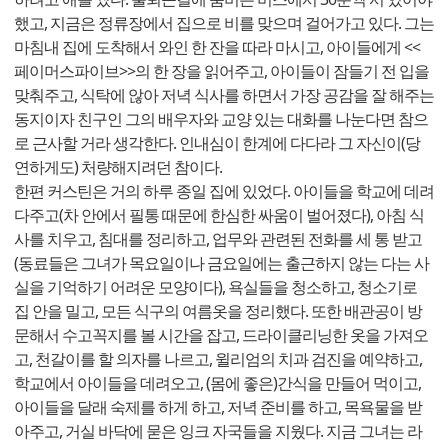
했고, 지금은 정류장에서 집으로 비를 맞으며 걸어가고 있다. 그는
마침내 집에 도착해서 와인 한 잔을 따라 마시고, 아이들에게 <<
페이머스파이브>>의 한 장을 읽어주고, 아이들이 잠들기 전 입을
맞춰주고, 식탁에 않아 저녁 식사를 하면서 가장 공감을 잘 해주는
동지이자 친구인 그의 배우자와 교양 있는 대화를 나눈다면 참으
로 근사할 거라 생각한다. 인내심이 한계에 다다라 그 자신이(당
연하게도) 처량해지려던 참이다.
한편 커스틴은 거의 하루 종일 집에 있었다. 아이들을 학교에 데려
다주고(차 안에서 필통 때문에 한심한 싸움이 벌어졌다), 아침 식
사를 치우고, 침대를 정리하고, 업무와 관련된 전화를 세 통 받고
(동료들은 그녀가 목요일이나 금요일에는 출근하지 않는 다는 사
실을 기억하기 어려운 모양이다), 욕실들을 청소하고, 청소기로
집 안을 밀고, 모든 식구의 여름옷을 정리했다. 또한 배관공이 방
문해서 수고꼭지를 볼 시간을 잡고, 드라이클리닝한 옷을 가져오
고, 천갈이를 할 의자를 나르고, 윌리엄의 치과 검진을 예약하고,
학교에서 아이들을 데려오고, (몸에 좋은)간식을 만들어 먹이고,
아이들을 달래 숙제를 하게 하고, 저녁 준비를 하고, 목욕물을 받
아주고, 거실 바닥에 묻은 잉크 자국들을 지웠다. 지금 그녀는 라