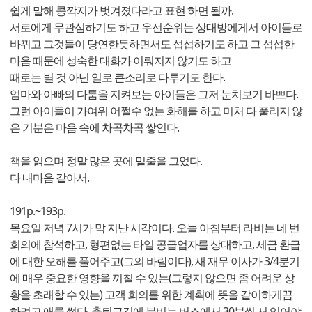
쉽게 말해 콩깍지가 벗겨졌다라고 표현 하면 될까.
서로에게 무관심하기도 하고 우선순위는 상대방에게서 아이들로
바뀌고 그것들이 당연한듯하면서도 섭섭하기도 하고 그 섭섭한
마음 때문에 성숙한 대화가 이뤄지지 않기도 하고
때로는 별 것 아닌 일로 큰소리로 다투기도 한다.
엄마와 아빠의 다툼을 지켜보는 아이들은 그저 눈치보기 바쁘다.
그런 아이들이 가여워 어쩔수 없는 화해를 하고 미처 다 풀리지 않
은 기분은 마음 속에 차곡차곡 쌓인다.
책을 읽으며 정말 많은 곳에 밑줄을 그었다.
다 내마음 같아서.
191p.~193p.
목요일 저녁 7시가 막 지난 시각이다. 오늘 아침부터 라비는 네 번
회의에 참석하고, 형편없는 타일 공급업자를 상대하고, 세금 환급
에 대한 오해를 풀어주고(그의 바람이다), 새 재무 이사가 3/4분기
에 매우 중요한 영향을 끼칠 수 있는(그렇지 않으면 좀 어려운 상
황을 초래할 수 있는) 고객 회의를 위한 계획에 뜻을 같이하게끔
하려고 애를 썼다. 출퇴근길에 붐비는 버스에서 30분씩 서 있어야