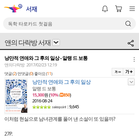
앤의 다락방 서재
낭만적 연애와 그 후의 일상 - 알랭 드 보통
메뉴
앤의다락방 2017/02/23 12:19
2
0
11
댓글 (
)
먼댓글 (
)
좋아요 (
)
낭만적 연애와 그 후의 일상
알랭 드 보통
15,300
원 (
10%
↓
850
)
2016-08-24
: 9,645
이처럼 현실으로 남녀관계를 풀어 낸 소설이 또 있을까?
27P.