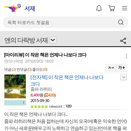
앤의 다락방 서재
[마이리뷰] 이 작은 책은 언제나 나보다 크다
메뉴
앤의다락방 2016/03/02 18:03
2
0
8
댓글 (
)
먼댓글 (
)
좋아요 (
)
[전자책] 이 작은 책은 언제나 나보다
크다
줌파 라히리
8,400
원 (
420
)
2015-09-30
: 189
이 작은 책은 언제나 나보다 크다..
줌파 라히리책은 처음 접하는데 자신의 모국어(혹은 익숙한 언어)
가 아닌 새로운(배우고자 노력하고 연습하고 있는)언어로 책을 펴