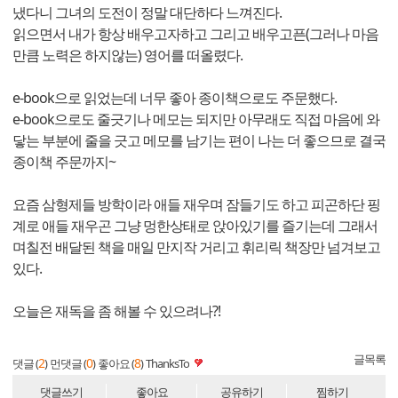
냈다니 그녀의 도전이 정말 대단하다 느껴진다.
읽으면서 내가 항상 배우고자하고 그리고 배우고픈(그러나 마음
만큼 노력은 하지않는) 영어를 떠올렸다.
e-book으로 읽었는데 너무 좋아 종이책으로도 주문했다.
e-book으로도 줄긋기나 메모는 되지만 아무래도 직접 마음에 와
닿는 부분에 줄을 긋고 메모를 남기는 편이 나는 더 좋으므로 결국
종이책 주문까지~
요즘 삼형제들 방학이라 애들 재우며 잠들기도 하고 피곤하단 핑
계로 애들 재우곤 그냥 멍한상태로 앉아있기를 즐기는데 그래서
며칠전 배달된 책을 매일 만지작 거리고 휘리릭 책장만 넘겨보고
있다.
오늘은 재독을 좀 해볼 수 있으려나?!
글목록
2
0
8
댓글 (
)
먼댓글 (
)
좋아요 (
)
ThanksTo
댓글쓰기
좋아요
공유하기
찜하기