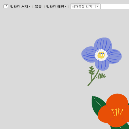
알라딘 서재
ｌ
북플
ｌ
알라딘 메인
ｌ
서재통합 검색