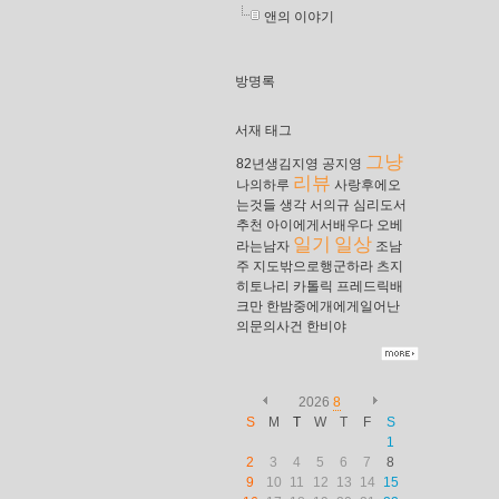
앤의 이야기
방명록
서재 태그
그냥
82년생김지영
공지영
리뷰
나의하루
사랑후에오
는것들
생각
서의규
심리도서
추천
아이에게서배우다
오베
일기
일상
라는남자
조남
주
지도밖으로행군하라
츠지
히토나리
카톨릭
프레드릭배
크만
한밤중에개에게일어난
의문의사건
한비야
2026
8
S
M
T
W
T
F
S
1
2
3
4
5
6
7
8
9
10
11
12
13
14
15