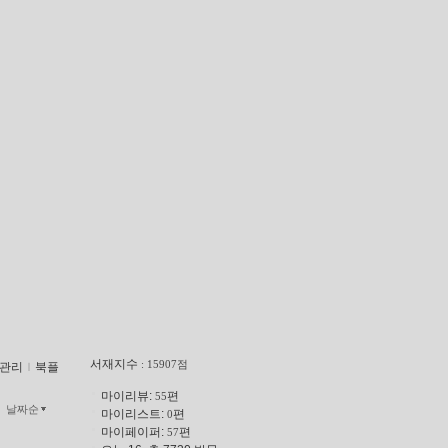
서재지수
: 15907점
관리
ｌ
북플
마이리뷰:
편
55
날짜순
마이리스트:
편
0
마이페이퍼:
편
57