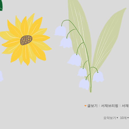
글보기
ｌ
서재브리핑
ｌ
서재
요약보기
10개