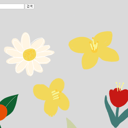
앤의 다락방 서재
https://blog.aladin.co.kr/787604199