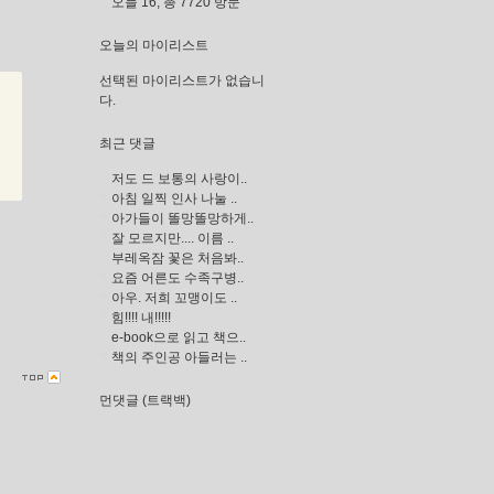
오늘 16, 총 7720 방문
오늘의 마이리스트
선택된 마이리스트가 없습니
다.
최근 댓글
저도 드 보통의 사랑이..
아침 일찍 인사 나눌 ..
아가들이 똘망똘망하게..
잘 모르지만.... 이름 ..
부레옥잠 꽃은 처음봐..
요즘 어른도 수족구병..
아우. 저희 꼬맹이도 ..
힘!!!! 내!!!!!
e-book으로 읽고 책으..
책의 주인공 아들러는 ..
먼댓글 (트랙백)