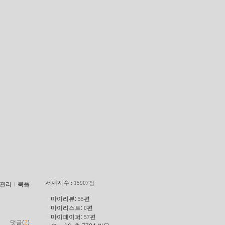
서재지수
: 15907점
관리
ｌ
북플
마이리뷰:
편
55
마이리스트:
편
0
마이페이퍼:
편
57
댓글(
2
)