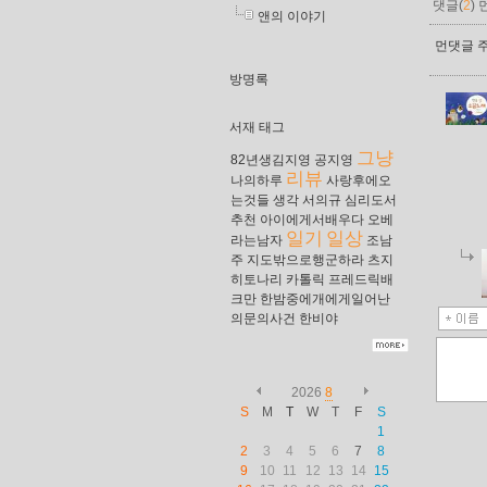
댓글(
2
)
앤의 이야기
먼댓글 주
방명록
서재 태그
그냥
82년생김지영
공지영
리뷰
나의하루
사랑후에오
는것들
생각
서의규
심리도서
추천
아이에게서배우다
오베
일기
일상
라는남자
조남
주
지도밖으로행군하라
츠지
히토나리
카톨릭
프레드릭배
크만
한밤중에개에게일어난
의문의사건
한비야
2026
8
S
M
T
W
T
F
S
1
2
3
4
5
6
7
8
9
10
11
12
13
14
15