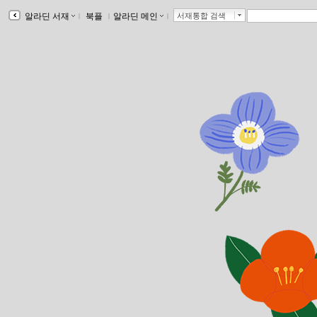
알라딘 서재
ｌ
북플
ｌ
알라딘 메인
ｌ
서재통합 검색