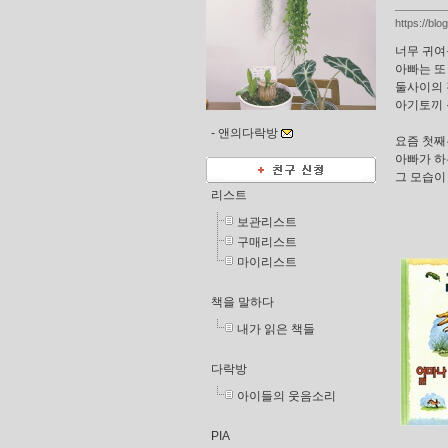
https://bl
너무 귀여
아빠는 또
둘사이의 
아기토끼 
-
앤의다락방
요즘 첫째
아빠가 하
그 모습이
리스트
보관리스트
구매리스트
마이리스트
책을 말하다
내가 읽은 책들
다락방
아이들의 웃음소리
PIA