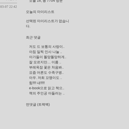
오늘 16, 총 7704 방문
-03-07 22:42
오늘의 마이리스트
선택된 마이리스트가 없습니
다.
최근 댓글
저도 드 보통의 사랑이..
아침 일찍 인사 나눌 ..
아가들이 똘망똘망하게..
잘 모르지만.... 이름 ..
부레옥잠 꽃은 처음봐..
요즘 어른도 수족구병..
아우. 저희 꼬맹이도 ..
힘!!!! 내!!!!!
e-book으로 읽고 책으..
책의 주인공 아들러는 ..
먼댓글 (트랙백)