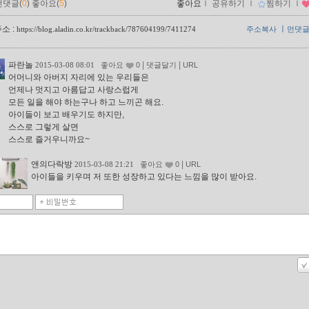
먼댓글(
0
)
좋아요(
5
)
좋아요
ｌ
공유하기
ｌ
찜하기
ｌ
소 :
ㅣ
https://blog.aladin.co.kr/trackback/787604199/7411274
주소복사
먼댓
파란놀
|
|
2015-03-08 08:01
좋아요
0
댓글달기
URL
어머니와 아버지 자리에 있는 우리들은
언제나 멋지고 아름답고 사랑스럽게
모든 일을 해야 하는구나 하고 느끼곤 해요.
아이들이 보고 배우기도 하지만,
스스로 그렇게 살면
스스로 즐거우니까요~
앤의다락방
|
2015-03-08 21:21
좋아요
0
URL
아이들을 키우며 저 또한 성장하고 있다는 느낌을 많이 받아요.