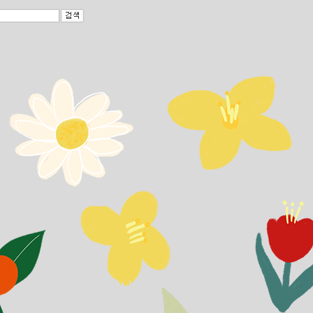
앤의 다락방 서재
https://blog.aladin.co.kr/787604199