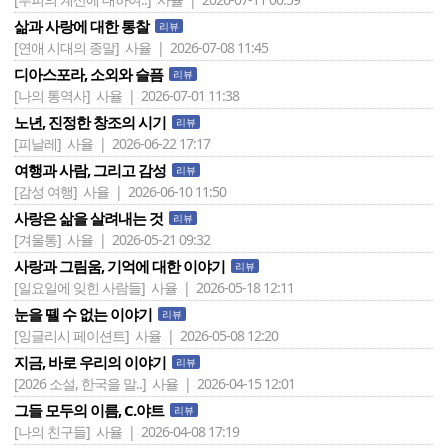
삶과 사랑에 대한 통찰
리뷰
[연애 시대의 종말]
사율 | 2026-07-08 11:45
디아스포라, 소외와 슬픔
리뷰
[나의 통역사]
사율 | 2026-07-01 11:38
노년, 진정한 창조의 시기
리뷰
[피날레]
사율 | 2026-06-22 17:17
여행과 사람, 그리고 감성
리뷰
[감성 여행]
사율 | 2026-06-10 11:50
사랑은 삶을 살려내는 것
리뷰
[겨울통]
사율 | 2026-05-21 09:32
사랑과 그림움, 기억에 대한 이야기
리뷰
[일요일에 잊힌 사람들]
사율 | 2026-05-18 12:11
눈을 뗄 수 없는 이야기
리뷰
[잉글리시 페이션트]
사율 | 2026-05-08 12:20
지금, 바로 우리의 이야기
리뷰
[2026 소설, 한국을 말..]
사율 | 2026-04-15 12:01
그들 모두의 이름, C.야트
리뷰
[나의 친구들]
사율 | 2026-04-08 17:19