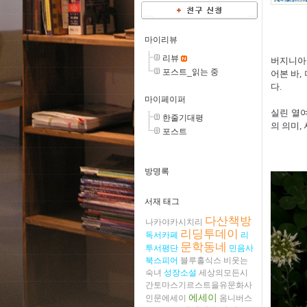
마이리뷰
리뷰
버지니아 
포스트_읽는 중
어본 바,
다.
마이페이퍼
실린 열여
한줄기대평
의 의미,
포스트
방명록
서재 태그
다산책방
나카야카시치리
리딩투데이
독서카페
리
문학동네
투서평단
민음사
북스피어
블루홀식스
비웃는
숙녀
성장소설
세상의모든시
간토마스기르스트을유문화사
에세이
인문에세이
옴니버스