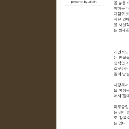
powered by
aladin
을 놓을 
야하는 대
다람쥐 쳇
자유 안에
을 사실
는 섬세한
ㅡ
개인적으로
는 인물들
상적인 사
갈구하는
말이 남
사랑해서 
을 여성은
어서 '절
하루종일 
는 것이 
로 '감옥
는 없다.