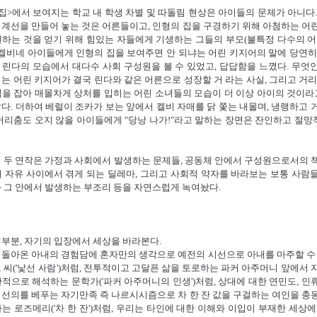
집>에서 보여지는 학교 내 학생 차별 및 따돌림 현상은 아이들의 문제가 아니다.
계선을 만들어 놓는 것은 어른들이고, 인형의 집을 구경하기 위해 아첨하는 어
하는 것을 얻기 위해 힘있는 자들에게 기생하는 그들의 부모(불특정 다수의 어
 켈비네 아이들에게 인형의 집을 보여주면 안 되냐는 어린 키지어의 말에 당연히
린다의 모습에서 대다수 사회 구성원을 볼 수 있었고, 답답함을 느꼈다. 무엇
는 어린 키지어가 결국 린다와 같은 어른으로 성장할 거 라는 사실, 그리고 거리
을 잡아 매몰차게 상처를 입히는 어린 소녀들의 모습이 더 이상 아이의 것이라고
다. 더하여 베럴이 조카가 보는 앞에서 켈비 자매를 닭 쫓는 내몰며, 냉랭하고 
허리춤도 오지 않을 아이들에게 "당낭 나가!"라고 말하는 장면은 잔인하고 절
 두 연작은 가정과 사회에서 발생하는 문제들, 공동체 안에서 구성원으로서의 
 자유 사이에서 겪게 되는 딜레마, 그리고 사회적 약자를 바라보는 보통 사람
 그 안에서 발생하는 부조리 등을 자연스럽게 녹여놨다.
부분, 자기의 입장에서 세상을 바라본다.
돌아온 아내의 경험담에 혼자만의 생각으로 예전의 시선으로 아내를 마주할 수 
 씨('낯선 사람')처럼, 전투적이고 고달픈 삶을 토로하는 파커 아주머니 앞에서 
적으로 해석하는 문학가('파커 아주머니의 인생')처럼, 상대에 대한 연민도, 인
선의를 베푸는 자기만족 즉 나르시시즘으로 차 한 잔 값을 구걸하는 여인을 충
는 로즈메리('차 한 잔')처럼, 우리는 타인에 대한 이해와 이입이 부재한 세상에