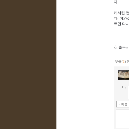
다.
캐서린 맨
다. 이와
르면 다시
♤ 출판
댓글(
2
)