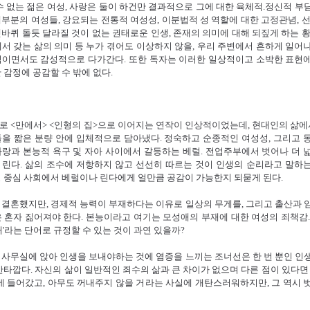
수 없는 젊은 여성, 사랑은 둘이 하건만 결과적으로 그에 대한 육체적.정신적 부
부분의 여성들, 강요되는 전통적 여성성, 이분법적 성 역할에 대한 고정관념, 선
바퀴 돌듯 달라질 것이 없는 권태로운 인생, 존재의 의미에 대해 되짚게 하는 황
서 갖는 삶의 의미 등 누가 겪어도 이상하지 않을, 우리 주변에서 흔하게 일어
적이면서도 감성적으로 다가간다. 또한 독자는 이러한 일상적이고 소박한 표현
 감정에 공감할 수 밖에 없다.
 <만에서> <인형의 집>으로 이어지는 연작이 인상적이었는데, 현대인의 삶에서
을 짧은 분량 안에 입체적으로 담아냈다. 정숙하고 순종적인 여성성, 그리고 
랑과 본능적 욕구 및 자아 사이에서 갈등하는 베럴. 전업주부에서 벗어나 더 
 린다. 삶의 조수에 저항하지 않고 선선히 따르는 것이 인생의 순리라고 말하
성 중심 사회에서 베럴이나 린다에게 얼만큼 공감이 가능한지 되묻게 된다.
결혼했지만, 경제적 능력이 부재하다는 이유로 일상의 무게를, 그리고 출산과 
 혼자 짊어져야 한다. 본능이라고 여기는 모성애의 부재에 대한 여성의 죄책감.
대'라는 단어로 규정할 수 있는 것이 과연 있을까?
사무실에 앉아 인생을 보내야하는 것에 염증을 느끼는 조너선은 한 번 뿐인 인
안타깝다. 자신의 삶이 일반적인 죄수의 삶과 큰 차이가 없으며 다른 점이 있다면 
'에 들어갔고, 아무도 꺼내주지 않을 거라는 사실에 개탄스러워하지만, 그 역시 