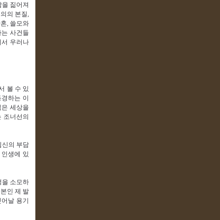
담을 짊어져
의의 본질,
혼, 쓸모와
나는 사건들
에서 우러나
 볼 수 있
동경하는 이
넓은 세상을
는 조너선의
임신의 부담
 인생에 있
생을 소모하
본인 제 발
벗어날 용기