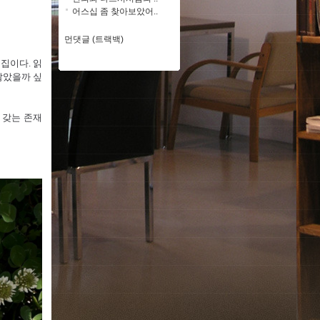
어스십 좀 찾아보았어..
먼댓글 (트랙백)
집이다. 읽
않았을까 싶
 갖는 존재