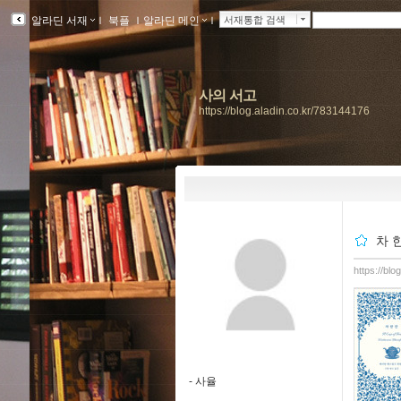
알라딘 서재
ｌ
북플
ｌ
알라딘 메인
ｌ
서재통합 검색
사의 서고
https://blog.aladin.co.kr/783144176
차 
https://bl
-
사율