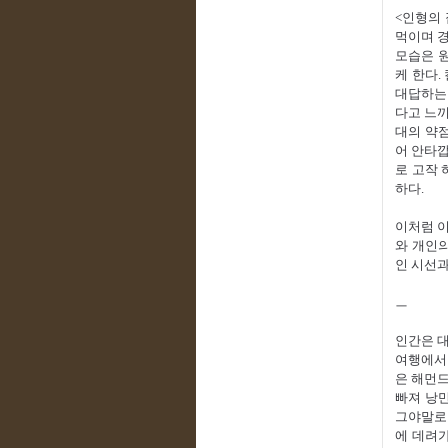
<인형의 
먹이며 경
모습은 원
케 한다.
대답하는 
다고 느끼
대의 약점
어 안타깝
로 고작 
하다.
이처럼 이
와 개인의
인 시선과
ㅡ
인간은 대
여행에서 
은 해먼드
빠져 낭만
그야말로 
에 데려가