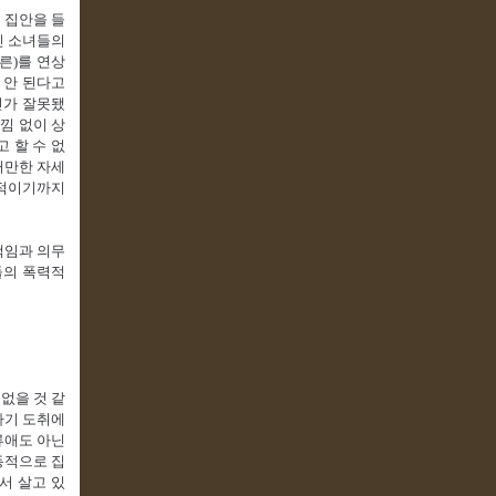
 집안을 들
린 소녀들의
른)를 연상
 안 된다고
인가 잘못됐
낌 없이 상
 할 수 없
거만한 자세
망적이기까지
책임과 의무
들의 폭력적
없을 것 같
자기 도취에
류애도 아닌
동적으로 집
서 살고 있