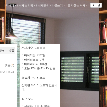
나의서재
ｌ
서재브리핑
ｌ
서재관리
ｌ
글쓰기
ｌ
즐겨찾는 서재
ｌ
서재지수
: 73848점
관리
ｌ
북플
마이리뷰:
편
1267
마이리스트:
편
0
마이페이퍼:
편
104
댓글(
2
)
오늘 124, 총 41715 방문
-05-11 16:44
오늘의 마이리스트
선택된 마이리스트가 없습니
다.
최근 댓글
선의와 나르시시즘의 ..