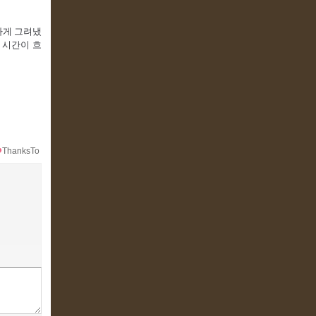
하게 그려냈
 시간이 흐
ThanksTo