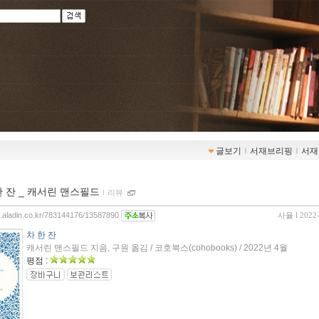
글보기
ｌ
서재브리핑
ｌ
서재
한 잔 _ 캐서린 맨스필드
ｌ
리뷰
og.aladin.co.kr/783144176/13587890
사율
l 2022
차 한 잔
캐서린 맨스필드 지음, 구원 옮김 / 코호북스(cohobooks) / 2022년 4월
평점 :