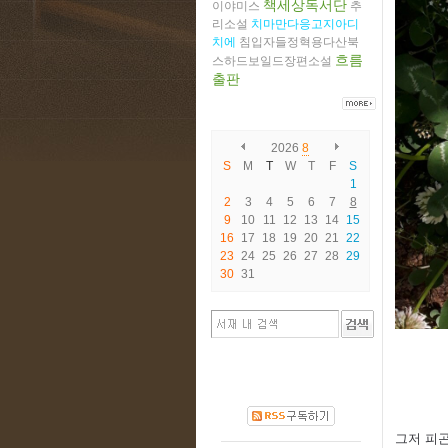
책세상독서단
이야미스
추
리소설
치마만다응고지아디
치에
침입자들정혁용다산북
흐름
스하드보일드장편소설
출판
2026
8
S
M
T
W
T
F
S
1
2
3
4
5
6
7
8
9
10
11
12
13
14
15
16
17
18
19
20
21
22
23
24
25
26
27
28
29
30
31
그저 피곤