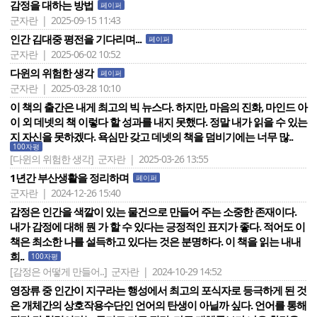
감정을 대하는 방법
페이퍼
군자란 | 2025-09-15 11:43
인간 김대중 평전을 기다리며...
페이퍼
군자란 | 2025-06-02 10:52
다윈의 위험한 생각
페이퍼
군자란 | 2025-03-28 10:10
이 책의 출간은 내게 최고의 빅 뉴스다. 하지만, 마음의 진화, 마인드 아
이 외 데넷의 책 이렇다 할 성과를 내지 못했다. 정말 내가 읽을 수 있는
지 자신을 못하겠다. 욕심만 갖고 데넷의 책을 덤비기에는 너무 많..
100자평
[다윈의 위험한 생각]
군자란 | 2025-03-26 13:55
1년간 부산생활을 정리하며
페이퍼
군자란 | 2024-12-26 15:40
감정은 인간을 색깔이 있는 물건으로 만들어 주는 소중한 존재이다.
내가 감정에 대해 뭔 가 할 수 있다는 긍정적인 표지가 좋다. 적어도 이
책은 최소한 나를 설득하고 있다는 것은 분명하다. 이 책을 읽는 내내
희..
100자평
[감정은 어떻게 만들어..]
군자란 | 2024-10-29 14:52
영장류 중 인간이 지구라는 행성에서 최고의 포식자로 등극하게 된 것
은 개체간의 상호작용수단인 언어의 탄생이 아닐까 싶다. 언어를 통해