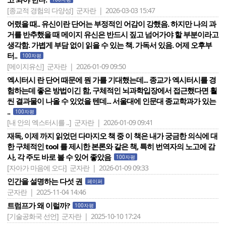
[종교적 경험의 다양성]
군자란 | 2026-03-03 15:47
어렸을 때.. 유신이란 단어는 부정적인 어감이 강했음. 하지만 나의 과
거를 반추했을 때 메이지 유신은 반드시 짚고 넘어가야 할 부분이라고
생각함. 가볍게 부담 없이 읽을 수 있는 책. 가독서 있음. 어제 오후부
터..
100자평
[메이지유신]
군자란 | 2026-01-09 09:50
엑시터시 란 단어 때문에 뭔 가를 기대했는데... 종교가 엑시터시를 경
험하는데 좋은 방법이긴 함, 구체적인 뇌과학입장에서 접근했다면 훨
씬 결과물이 나올 수 있었을 텐데... 서울대에 인문대 종교학과가 있는
..
100자평
[내 안의 엑스터시를 ..]
군자란 | 2026-01-09 09:41
재독, 이제 까지 읽었던 다마지오 책 중 이 책은 내가 궁금한 의식에 대
한 구체적인 tool 를 제시한 본론와 같은 책, 특히 번역자의 노고에 감
사, 각 주도 바로 볼 수 있어 좋았음
100자평
[자아가 마음에 오다]
군자란 | 2026-01-09 09:33
인간을 설명하는 다섯 권
페이퍼
군자란 | 2025-11-04 14:46
트럼프가 왜 이럴까?
100자평
[기술공화국 선언]
군자란 | 2025-10-10 17:24