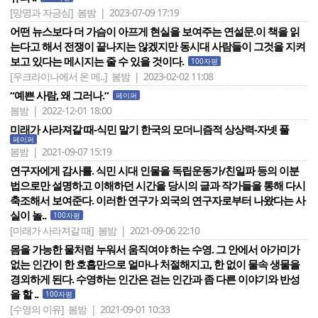
[망명과 자긍심]
봄밤 | 2023-07-09 17:19
어떤 뉴스보다 더 가슴이 아프게 현실을 보여주는 연설문.이 책을 읽
는다고 해서 전쟁이 끝나지는 않겠지만 동시대 사람들이 그것을 지켜
보고 있다는 메시지는 줄 수 있을 것이다.
100자평
[우크라이나에서 온 메..]
봄밤 | 2023-02-02 11:08
“예쁜 사람, 왜 그러나.”
페이퍼
봄밤 | 2022-12-01 18:00
미래가 사라져갈 때-식민 말기 한국의 모더니즘적 상상력-자넷 풀
페이퍼
봄밤 | 2021-09-07 15:19
연구자에게 감사를. 식민 시대 인물을 독립운동가/친일파 등의 이분
법으로만 설명하고 이해하던 시간을 당시의 글과 작가들을 통해 다시
축조해서 보여준다. 이러한 연구가 외국의 연구자로부터 나왔다는 사
실이 놀..
100자평
[미래가 사라져갈 때]
봄밤 | 2021-09-06 22:10
몸을 가능한 물처럼 누워서 움직여야 하는 수영. 그 안에서 아가미가
없는 인간이 한 호흡만으로 얼마나 처절해지고, 한 없이 물속 생물을
경외하게 된다. 수영하는 인간은 걷는 인간과 좀 다른 이야기와 반성
을 할 ..
100자평
[수영의 이유]
봄밤 | 2021-09-01 10:33