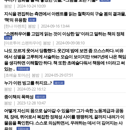
봄밤 | 2024-10-24 10:09
지식을 편집하는 측면에서 아렌트를 읽는 철학자의 구슬 꾐의 결과물,
‘책‘의 유용함
리뷰
[한나 아렌트]
봄밤 | 2024-09-16 13:44
“쇼펜하우어를 고맙게 읽는 것이 이상한 일”이라고 말하는 책의 정체
리뷰
[아르투어 쇼펜하우어]
봄밤 | 2024-09-09 08:10
나도 모르게 웃어서 당황했다. 웃긴데 밤에 보면 좀 으스스하다. 비유
에서 성별을 고루하게 서술하는 모습이 보이지만 1987년에 나온 책임
을 생각하면 이해할만 하다. 책 또한 초예술다워서 책등에 1이라고 써
있는 ..
100자평
[초예술 토머슨]
봄밤 | 2024-05-29 07:51
누가 이런 빙고를 하지요...?
페이퍼
봄밤 | 2024-05-22 16:12
종이책의 폭력성
페이퍼
봄밤 | 2023-12-28 10:47
어떻게 자신의 몸으로 살아갈 수 있을까? 그가 속한 노동계급과 공동
체, 장애, 퀴어로서 복잡한 정체성 사이를 팽팽하게, 끝까지 내려가 이
물음을 확인한다. 스스로 의심하면서, 우려하는 데서 더 깊어지는 사
유의 ..
100자평