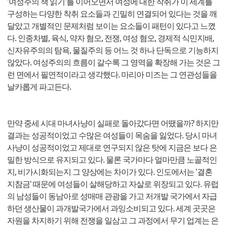
'여성주의 책 읽기'를 이어오면서 여성에 대한 착취가 이 세계를
구성하는 다양한 착취 요소들과 긴밀히 연결되어 있다는 것을 깨
달았고 개별적인 문제처럼 보이는 요소들이 패턴이 있다고 느꼈
다. 인종차별, 육식, 약자 혐오, 전쟁, 여성 혐오, 경제적 식민지배,
신자유주의의 탐욕, 물질주의 등 어느 것 하나 단독으로 기능하지
않았다. 여성주의의 흐름이 갈수록 그 영역을 확장해 가는 것은 그
런 면에서 필연적이라고 생각했다. 마리아 미즈는 그 연관성들을
날카롭게 파고든다.
만약 중세 시대 마녀사냥이 실패로 돌아갔다면 어땠을까? 하지만
결과는 성공적이었고 수많은 여성들이 목숨을 잃었다. 당시 마녀
사냥이 성공적이었고 제대로 연구되지 않은 탓에 지금은 보다 은
밀한 방식으로 유지되고 있다. 물론 국가마다 얼마만큼 노골적인
지, 비가시화되는지 그 양상에는 차이가 있다. 인도에서는 '결혼
지참금' 때문에 여성들이 살해당하고 자살로 위장되고 있다. 유럽
의 남성들이 동남아로 성매매 관광을 가고 저개발 국가에서 자급
하던 생산물이 과개발국가에서 과잉소비되고 있다. 세계 곳곳은
자원을 차지하기 위해 전쟁을 일삼고 그 과정에서 무기 업계는 은