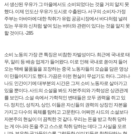
서 생산된 우유가 그 마을에서도 소비되었다는 것을 거의 알지 못
했다. 이제 인도산 우유가 도시로 수출된다. 서구의 소비자-가정
주부는 아바마에 대한 착취가 유럽 공공시장에서 바다처럼 널려
있는 우유와 신처럼 쌓여 있는 버터와 관련이 있다는 것을 알지 못
할 것이다. -285
소비 노동의 가장 큰 특징은 비참한 자발성이다. 최근에 국내로 태
무, 알리 등 배송 업계가 들어왔다. 이로 인해 국내로 쏟아져 들어
오는 택배 물품들을 포장하는 중국 노동자들의 모습을 담은 영상
이 만들어지기도 했다. 가끔은 이런 현실이 무섭기도 하다. 그러나
나도 인간이기에 대부분의 시간은 그저 소비 노동자로 살아가고
있을 뿐이다. 사드의 소설을 봐도 자본주의와 가학성은 상관관계
를 보인다. 소설 속에서 가학적인 변태들은 모두 권력을 쥐고 있
다. 정치인, 성직자, 상인. 이들은 자신들의 권력의 상징인 자본을
가지고 다수의 육체를 탐하고 고문한다. 어쩌면 사드의 소설보다
자본주의 현실이 더 끔찍한 것 같다. 우리는 돈을 받고 착취 당하
는 게 아니라 돈을 주고 스스로 착취 당하는 데다 그 사실을 모르
니까. 부유한 국가들일수록 그럴듯한 이미지들로 착취당하는 현