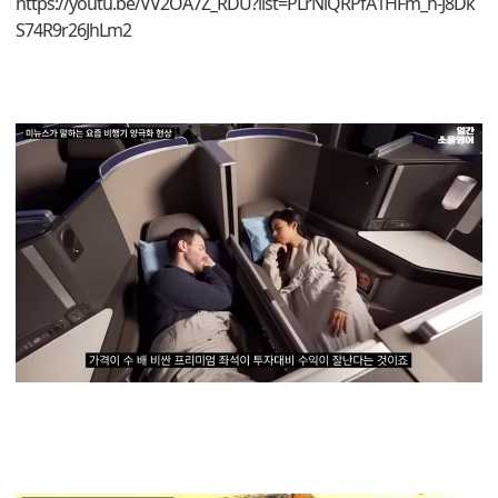
https://youtu.be/VV2OA7Z_RDU?list=PLrNiQRPfA1HFm_h-J8Dk
S74R9r26JhLm2