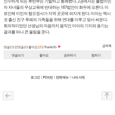
인수하게 되는 후반부는 기발하고 통쾌했다. 2권에서는 불법이민
자 자녀들의 무상교육에 반대하는 187법안이 화두에 오른다. 이
로인해 이민자 혐오정서가 지역 곳곳에 퍼지게 된다. 미아는 멕시
코 출신 친구 루페의 가족들을 위해 연대를 이루고 맞서 싸운다.
회의적이었던 선생님의 마음까지 움직인 미아의 기지와 용기는
결과를 떠나 큰 울림을 준다.
글목록
5
0
35
댓글 (
)
먼댓글 (
)
좋아요 (
)
ThanksTo
댓글쓰기
좋아요
공유하기
찜하기
로그인
l
PC버전
l
전체 메뉴
l
나의 서재