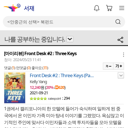
나를 공부하는 중입니다.
[마이리뷰] Front Desk #2 : Three Keys
메뉴
청아 2024/05/23 11:41
5
0
35
댓글 (
)
먼댓글 (
)
좋아요 (
)
Front Desk #2 : Three Keys (Pa...
Kelly Yang
12,240
원 (
20%
↓
620
)
2021-09-21
: 294
1권에서 캘리포니아의 한 모텔에 들어가 숙식하며 일하게 된 중
국에서 온 이민자 가족 미아 탕네 이야기를 그렸었다. 욕심많고 이
기적인 주인에 맞서다 이민자들과 소액 투자자들을 모아 모텔을