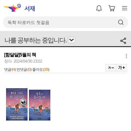
나를 공부하는 중입니다.
[함달달]5월의 책
메뉴
청아 2024/04/30 23:02
4
0
38
댓글 (
)
먼댓글 (
)
좋아요 (
)