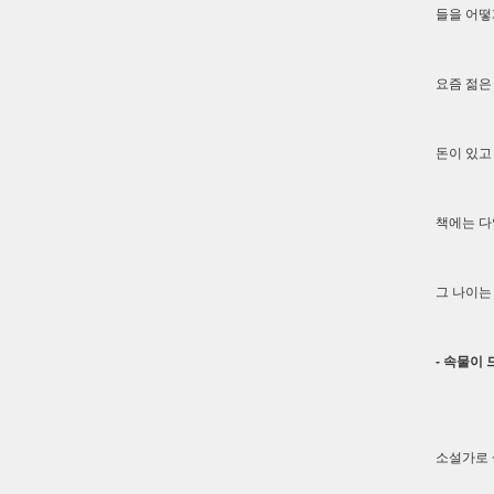
들을 어떻
요즘 젊은
돈이 있고
책에는 다
그 나이는
- 속물이
소설가로 