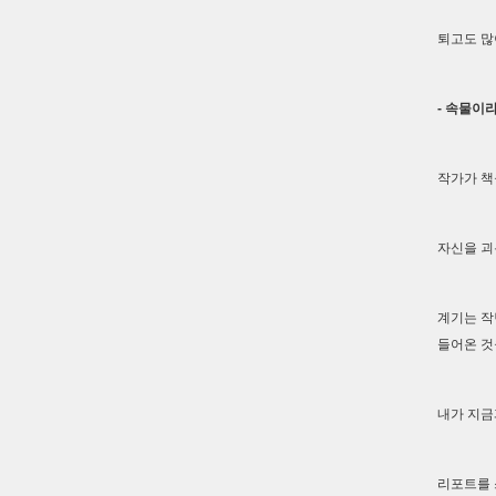
퇴고도 많
- 속물이
작가가 책
자신을 괴
계기는 작
들어온 것
내가 지금
리포트를 