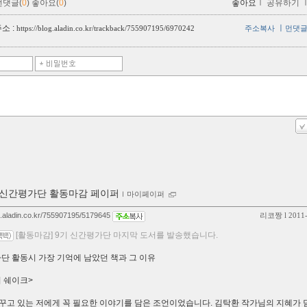
먼댓글(
0
)
좋아요(
0
)
좋아요
ｌ
공유하기
소 :
ㅣ
https://blog.aladin.co.kr/trackback/755907195/6970242
주소복사
먼댓
 신간평가단 활동마감 페이퍼
ｌ
마이페이퍼
og.aladin.co.kr/755907195/5179645
리코짱
l 2011
[활동마감] 9기 신간평가단 마지막 도서를 발송했습니다.
가단 활동시 가장 기억에 남았던 책과 그 이유
 쉐이크>
꾸고 있는 저에게 꼭 필요한 이야기를 담은 조언이었습니다. 김탁환 작가님의 지혜가 