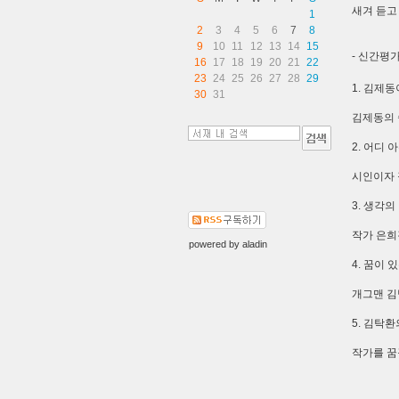
새겨 듣고
1
2
3
4
5
6
7
8
9
10
11
12
13
14
15
- 신간평
16
17
18
19
20
21
22
23
24
25
26
27
28
29
1. 김제
30
31
김제동의 
2. 어디
시인이자 
3. 생각
작가 은희
powered by
aladin
4. 꿈이
개그맨 김
5. 김탁
작가를 꿈