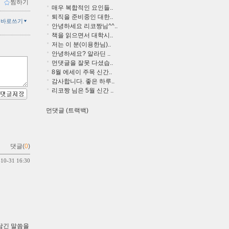
ｌ
찜하기
매우 복합적인 요인들..
퇴직을 준비중인 대한..
글바로쓰기
안녕하세요 리코짱님^^..
책을 읽으면서 대학시..
저는 이 분(이용한님)..
안녕하세요? 알라딘 ..
먼댓글을 잘못 다셨습..
8월 에세이 주목 신간..
감사합니다. 좋은 하루..
리코짱 님은 5월 신간 ..
먼댓글 (트랙백)
댓글(
0
)
-10-31 16:30
담긴 말씀을