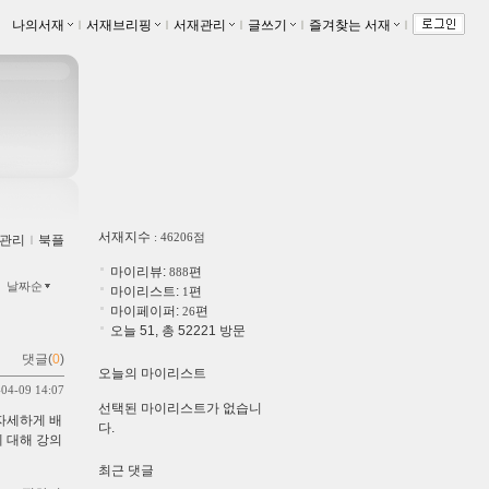
나의서재
ｌ
서재브리핑
ｌ
서재관리
ｌ
글쓰기
ｌ
즐겨찾는 서재
ｌ
서재지수
: 46206점
관리
ｌ
북플
마이리뷰:
편
888
날짜순
마이리스트:
편
1
마이페이퍼:
편
26
오늘 51, 총 52221 방문
댓글(
0
)
오늘의 마이리스트
-04-09 14:07
선택된 마이리스트가 없습니
 자세하게 배
다.
 대해 강의
최근 댓글