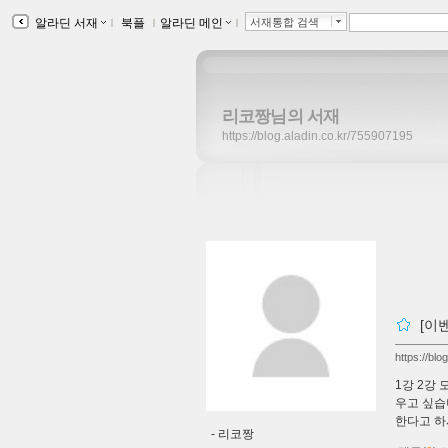
알라딘 서재
ｌ
북플
ｌ
알라딘 메인
ｌ
서재통합 검색
리코짱님의 서재
https://blog.aladin.co.kr/755907195
[이
https://bl
1강 2강
우고 싶습
한다고 하
-
리코짱