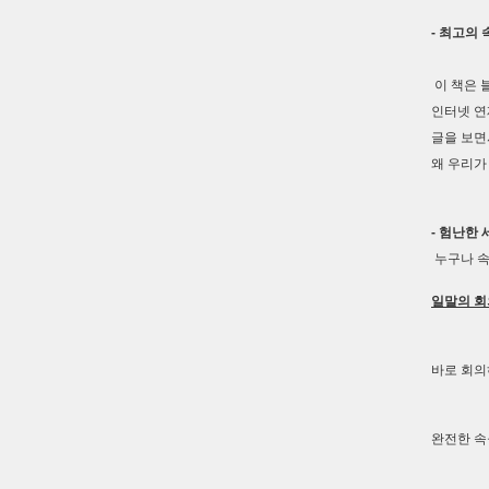
- 최고의
이 책은 
인터넷 연
글을 보면
왜 우리가
- 험난한
누구나 속
일말의 회
바로 회의
완전한 속