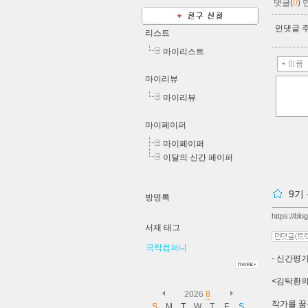
댓글(
0
)
먼댓글 주
리스트
마이리스트
마이리뷰
마이리뷰
마이페이퍼
마이페이퍼
이달의 신간 페이퍼
9기
방명록
https://bl
서재 태그
극락컴퍼니
- 신간평
<김탁환의
2026
8
작가를 꿈
S
M
T
W
T
F
S