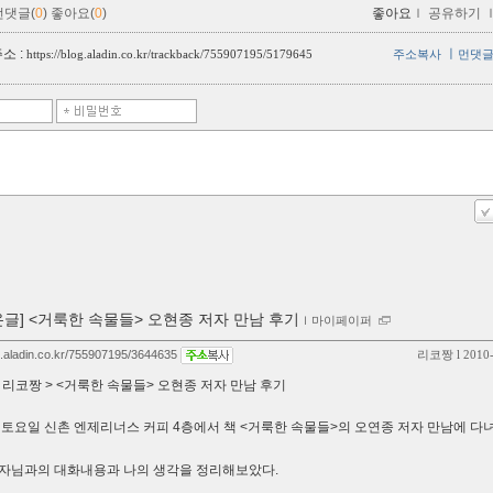
먼댓글(
0
)
좋아요(
0
)
좋아요
ｌ
공유하기
소 :
ㅣ
https://blog.aladin.co.kr/trackback/755907195/5179645
주소복사
먼댓
온글] <거룩한 속물들> 오현종 저자 만남 후기
ｌ
마이페이퍼
og.aladin.co.kr/755907195/3644635
리코짱
l 2010
:
리코짱 > <거룩한 속물들> 오현종 저자 만남 후기
일 토요일 신촌 엔제리너스 커피 4층에서 책 <거룩한 속물들>의 오연종 저자 만남에 다
자님과의 대화내용과 나의 생각을 정리해보았다.