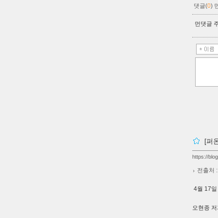
댓글(
0
)
먼댓글 주
[퍼
https://bl
전출처 
4월 17
오현종 저