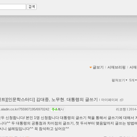
글보기
ｌ
서재브리핑
ｌ
서재
펼쳐보기
5개
벤트][인문학스터디] 김대중, 노무현. 대통령의 글쓰기
ｌ
마이페이퍼
og.aladin.co.kr/755907195/6970242
리코짱
l 2014
 모두 신청합니다/ 본인 1명 신청합니다 대통령의 글쓰기 책을 통해서 글쓰기에 대해서
니다^^ 두 대통령의 공통첨과 차이점의 글쓰기, 첫 두서부터 맺음말까지 글쓰는 방법에
시니 설레임입니다^^ 꼭 참석하고 싶어요^^