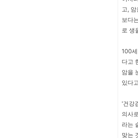
고, 
보다는
로 생
100
다고 
암을 
있다고
'건강
의사로
라는 
맞는 