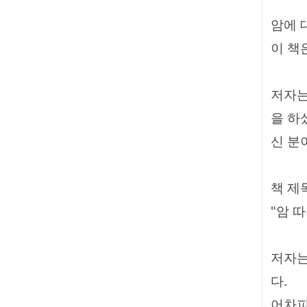
암에 
이 책
저자는
을 하
신 분
책 제
"암 
저자는
다.
어차피