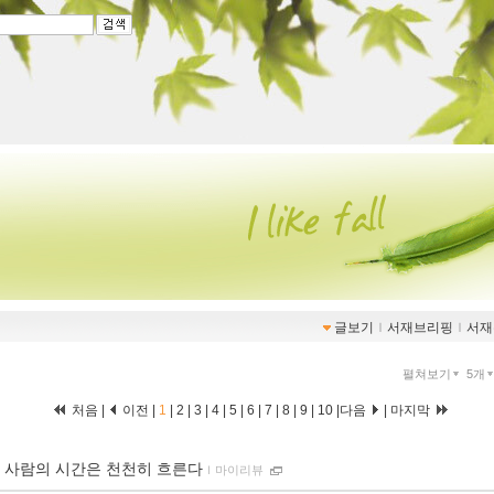
글보기
ｌ
서재브리핑
ｌ
서재
펼쳐보기
5개
처음 |
이전 |
1
|
2
|
3
|
4
|
5
|
6
|
7
|
8
|
9
|
10
|
다음
|
마지막
 사람의 시간은 천천히 흐른다
ｌ
마이리뷰