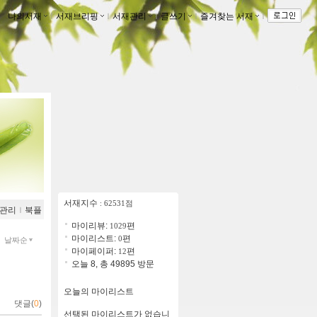
나의서재
ｌ
서재브리핑
ｌ
서재관리
ｌ
글쓰기
ｌ
즐겨찾는 서재
ｌ
서재지수
: 62531점
관리
ｌ
북플
마이리뷰:
편
1029
마이리스트:
편
0
날짜순
마이페이퍼:
편
12
오늘 8, 총 49895 방문
오늘의 마이리스트
댓글(
0
)
선택된 마이리스트가 없습니