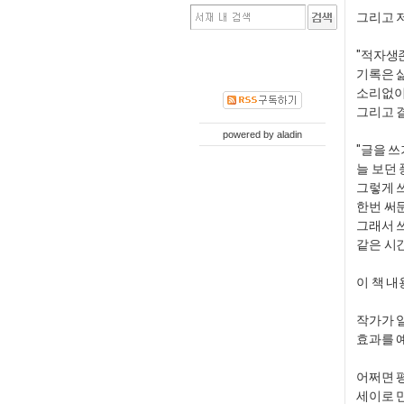
그리고 
"적자생
기록은 
소리없이 
그리고 
powered by
aladin
"글을 
늘 보던 
그렇게 
한번 써둔
그래서 
같은 시간
이 책 내
작가가 
효과를 
​어쩌면
세이로 