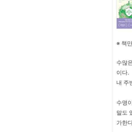
※ 책
수많은
이다.
내 주
수명이
말도 
가한다