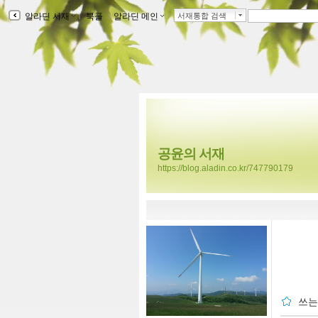
알라딘 서재
ｌ
북플
ｌ
알라딘 메인
ｌ
서재통합 검색
공윤의 서재
https://blog.aladin.co.kr/747790179
쓰는