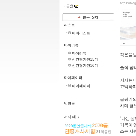
https://bl
-
공윤
리스트
마이리스트
마이리뷰
마이리뷰
작은물방
신간평가단15기
신간평가단16기
솔직 담
마이페이퍼
저자는 
마이페이퍼
고백하며
글씨기의
방명록
하며 글
서재 태그
"나는 살
기록이 
2020공
2020공인중개사
인중개사시험
쓰는 사
31회공인