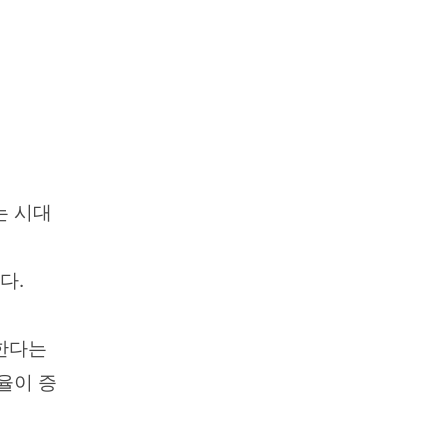
는 시대
다.
한다는
율이 증