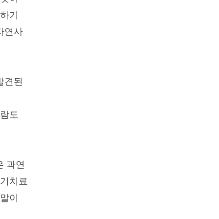
료하기
자연사
 발견된
사람도
은 과연
조기치료
 말이