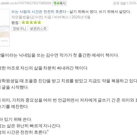
og.aladin.co.kr/747790179/17385559
공윤
(
) l 2026
쓰는 사람의 시간은 천천히 흐른다
- 살기 위해서 썼다. 쓰기 위해서 살았다.
작은물방울(김수연) 지음 / 비버북스 / 2026년 6월
평점 :
울이라는 닉네임을 쓰는 김수연 작가가 첫 출간한 에세이 책이다.
백한 어조로 자신의 삶을 차분히 써내려간 책이다.
대학원생일 때 조울증 진단을 받고 치료를 받았고 지금도 약을 복용하고 있
 글을 시작했다.
 의미, 가치와 중요성을 여러 번 언급하면서 저자에게 글쓰기 간 준 의미와 
쓰기를 예찬한다.
아 있기 위해 쓴다.
없는 삶은 유난히 빠르게 지나간다.
람의 시간은 천천히 흐른다."