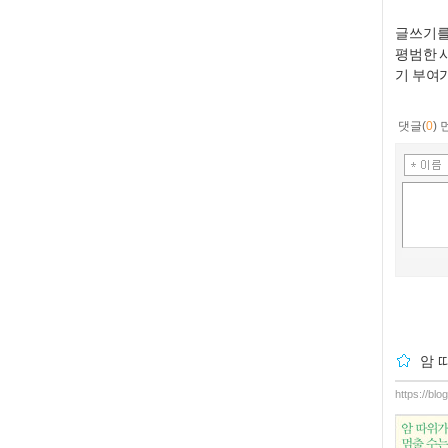
​글쓰기
평범한 
기 부여
댓글(
0
)
암 
https://bl