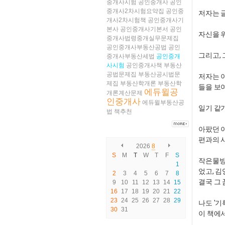
중개사시험
공인중개사
공인
중개사2차시험요약집
공인중
저자는 
개사2차시험책
공인중개사기
본사
공인중개사기본서
공인
자신을 
중개사법령중개실무문제집
공인중개사부동산공법
공인
​그리고,
중개사부동산세법
공인중개
사시험
공인중개사책
부동산
공법문제집
부동산공시법문
저자는 
제집
부동산학개론
부동산학
들을 보
에듀윌공
개론계산문제
인중개사
에듀윌부동산공
​일기 같
법
책추천
아팠던 
편과의 
2026
8
S
M
T
W
T
F
S
​작은물
1
었고, 김
2
3
4
5
6
7
8
결국 그
9
10
11
12
13
14
15
16
17
18
19
20
21
22
23
24
25
26
27
28
29
나도 '기
30
31
이 책에서