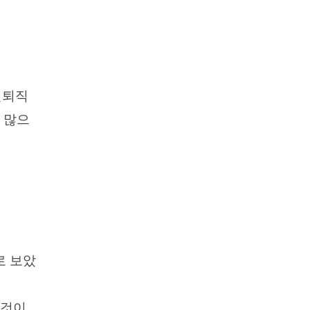
년퇴직
 많으
로 보았
 것이