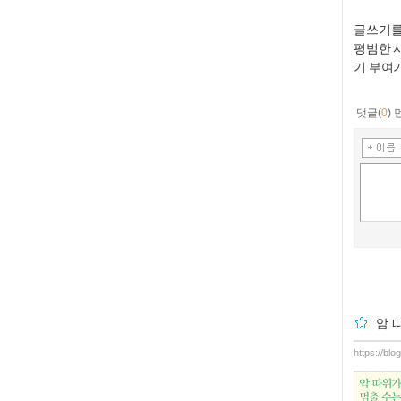
​글쓰기
평범한 
기 부여
댓글(
0
)
암 
https://bl