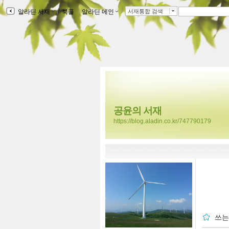
알라딘 서재
ｌ
북플
ｌ
알라딘 메인
ｌ
서재통합 검색
공윤의 서재
https://blog.aladin.co.kr/747790179
쓰는