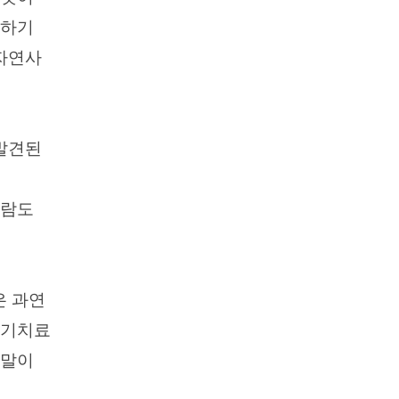
료하기
자연사
 발견된
사람도
은 과연
조기치료
 말이