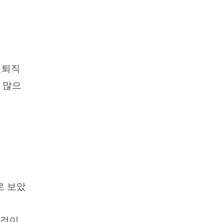
년퇴직
 많으
로 보았
 것이