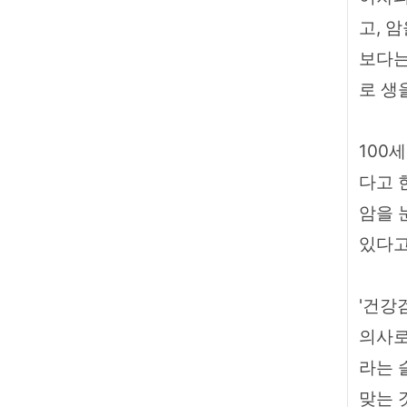
고, 
보다는
로 생
100
다고 
암을 
있다고
'건강
의사로
라는 
맞는 