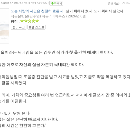
og.aladin.co.kr/747790179/17385559
공윤
(
) l 2026
쓰는 사람의 시간은 천천히 흐른다
- 살기 위해서 썼다. 쓰기 위해서 살았다.
작은물방울(김수연) 지음 / 비버북스 / 2026년 6월
평점 :
울이라는 닉네임을 쓰는 김수연 작가가 첫 출간한 에세이 책이다.
백한 어조로 자신의 삶을 차분히 써내려간 책이다.
대학원생일 때 조울증 진단을 받고 치료를 받았고 지금도 약을 복용하고 있
 글을 시작했다.
 의미, 가치와 중요성을 여러 번 언급하면서 저자에게 글쓰기 간 준 의미와 
쓰기를 예찬한다.
아 있기 위해 쓴다.
없는 삶은 유난히 빠르게 지나간다.
람의 시간은 천천히 흐른다."