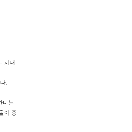
는 시대
다.
한다는
율이 증