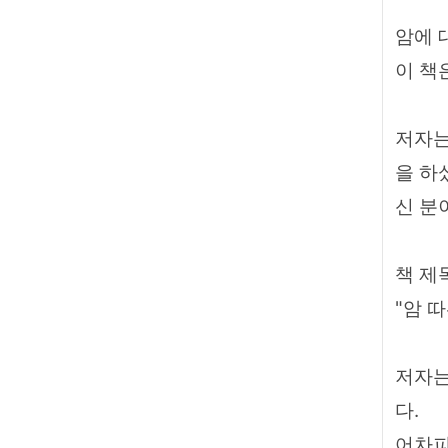
암에 
이 책
저자는
을 하
신 분
책 제
"암 
저자는
다.
어차피