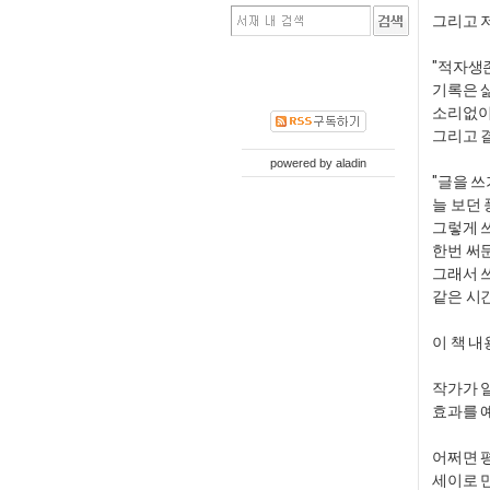
그리고 
"적자생
기록은 
소리없이 
그리고 
powered by
aladin
"글을 
늘 보던 
그렇게 
한번 써둔
그래서 
같은 시간
이 책 내
작가가 
효과를 
​어쩌면
세이로 