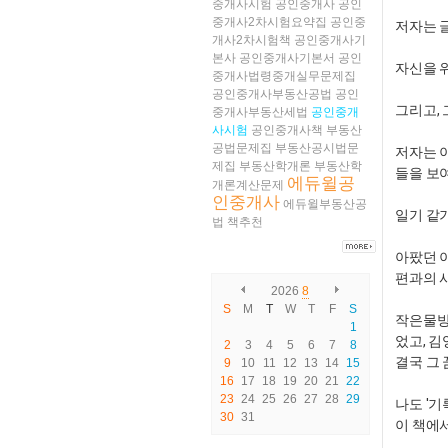
중개사시험
공인중개사
공인
중개사2차시험요약집
공인중
저자는 
개사2차시험책
공인중개사기
본사
공인중개사기본서
공인
자신을 
중개사법령중개실무문제집
공인중개사부동산공법
공인
​그리고,
중개사부동산세법
공인중개
사시험
공인중개사책
부동산
공법문제집
부동산공시법문
저자는 
제집
부동산학개론
부동산학
들을 보
에듀윌공
개론계산문제
인중개사
에듀윌부동산공
​일기 같
법
책추천
아팠던 
편과의 
2026
8
S
M
T
W
T
F
S
​작은물
1
었고, 김
2
3
4
5
6
7
8
결국 그
9
10
11
12
13
14
15
16
17
18
19
20
21
22
23
24
25
26
27
28
29
나도 '기
30
31
이 책에서