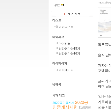
https://bl
-
공윤
리스트
마이리스트
마이리뷰
마이리뷰
작은물방
신간평가단15기
신간평가단16기
솔직 담
마이페이퍼
저자는 
마이페이퍼
고백하며
글씨기의
방명록
하며 글
서재 태그
"나는 살
기록이 
2020공
2020공인중개사
인중개사시험
쓰는 사
31회공인