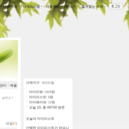
나의서재
ｌ
서재브리핑
ｌ
서재관리
ｌ
글쓰기
ｌ
즐겨찾는 서재
ｌ
서재지수
: 62531점
관리
ｌ
북플
마이리뷰:
편
1029
마이리스트:
편
0
날짜순
마이페이퍼:
편
12
오늘 10, 총 49740 방문
오늘의 마이리스트
댓글(
0
)
선택된 마이리스트가 없습니