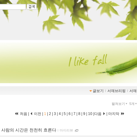
글보기
ｌ
서재브리핑
ｌ
서재
펼쳐보기
5개
처음 |
이전 |
1
|
2
|
3
|
4
|
5
|
6
|
7
|
8
|
9
|
10
|
다음
|
마지막
 사람의 시간은 천천히 흐른다
ｌ
마이리뷰