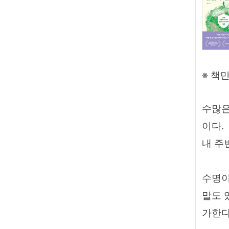
※ 책
수많은
이다.
내 주
수명이
말도 
가한다