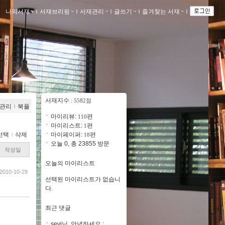
나의서재
ｌ
서재브리핑
ｌ
서재관리
ｌ
글쓰기
ｌ
즐겨찾는 서재
ｌ
서재지수
: 5582점
관리
ｌ
북플
마이리뷰:
편
110
마이리스트:
편
1
선택
ｌ
삭제
마이페이퍼:
편
18
오늘 0, 총 23855 방문
작성일
오늘의 마이리스트
2010-10-29
선택된 마이리스트가 없습니
다.
최근 댓글
sevi님, 안녕하세요 :..