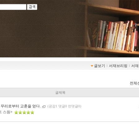
글보기
ｌ
서재브리핑
ｌ
서재
전체
글제목
 무리로부터 교훈을 얻다.
(공감1 댓글0 먼댓글0)
트 스웜>