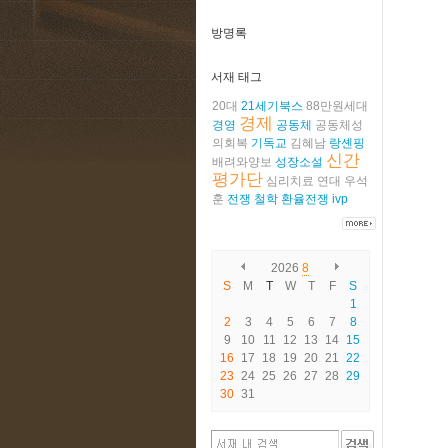
방명록
서재 태그
20대
21세기북스
88만원세대
경제
경영
공동체
공동체성
의회복
기독교
김혜남
랑셴핑
신간
배려와양보
성장소설
평가단
심리치료
연대
우석
훈
전쟁
철학
환율전쟁
ivp
2026
8
S
M
T
W
T
F
S
1
2
3
4
5
6
7
8
9
10
11
12
13
14
15
16
17
18
19
20
21
22
23
24
25
26
27
28
29
30
31