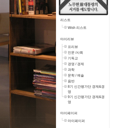
리스트
Wish 리스트
마이리뷰
프리뷰
인문 /사회
기독교
경영 / 경제
과학
문학 / 예술
음반
8기 신간평가단 경제&경
영
9기 신간평가단 경제&경
영
마이페이퍼
마이페이퍼