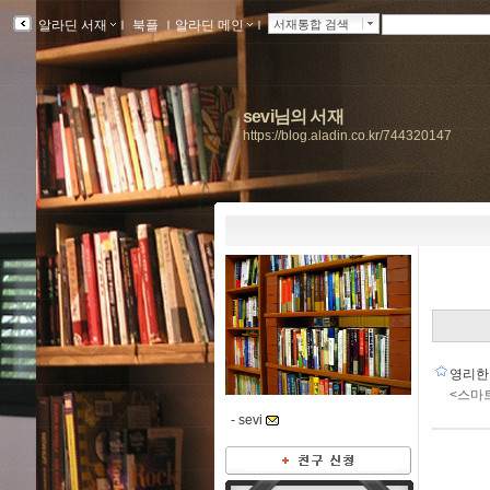
알라딘 서재
ｌ
북플
ｌ
알라딘 메인
ｌ
서재통합 검색
sevi님의 서재
https://blog.aladin.co.kr/744320147
영리한
<스마
-
sevi