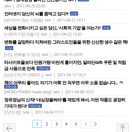
sevi | 2011-04-29 20:26
인터넷이 당신의 뇌를 좀먹고 있다?!
리뷰
[생각하지 않는 사람들]
sevi | 2011-04-22 14:11
세상을 변화시키고 싶은 당신, '사회적 기업'을 아는가?
리뷰
[사회적 기업 만들기]
sevi | 2011-04-22 13:30
변화를 갈망하다 지쳐버린 그리스도인들을 위한 신선한 생수 같은 책!
리뷰
[나도 변화될 수 있다]
sevi | 2011-04-16 22:35
타사이트들보다 만원가량 비싼게 흠이지만, 알라딘Gift 쿠폰 및 적립
금 사용으로 만족
100자평
[삼성 2.5인치 USB3.0 ..]
sevi | 2011-04-13 14:21
책이 아무리 좋아도 자기가 어휘 안 외우면 아무 소용 없습니다... ㅋ
100자평
[WORD POWER made easy]
sevi | 2011-04-08 10:31
정유정님의 신작! '내심장을쏴라'를 재밌게 봐서, 이번 작품도 굉장히
기대가 된다!
100자평
[7년의 밤]
sevi | 2011-04-04 15:11
1
2
3
4
5