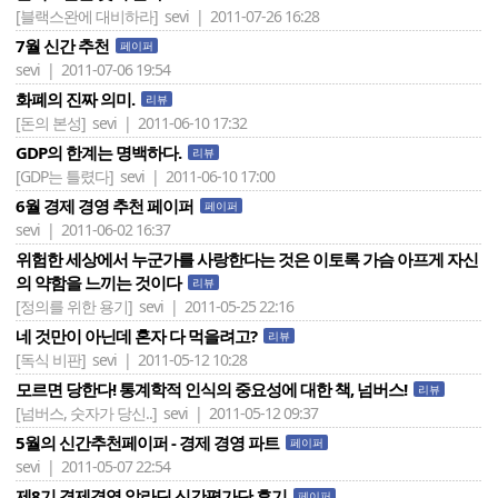
[블랙스완에 대비하라]
sevi | 2011-07-26 16:28
7월 신간 추천
페이퍼
sevi | 2011-07-06 19:54
화폐의 진짜 의미.
리뷰
[돈의 본성]
sevi | 2011-06-10 17:32
GDP의 한계는 명백하다.
리뷰
[GDP는 틀렸다]
sevi | 2011-06-10 17:00
6월 경제 경영 추천 페이퍼
페이퍼
sevi | 2011-06-02 16:37
위험한 세상에서 누군가를 사랑한다는 것은 이토록 가슴 아프게 자신
의 약함을 느끼는 것이다
리뷰
[정의를 위한 용기]
sevi | 2011-05-25 22:16
네 것만이 아닌데 혼자 다 먹을려고?
리뷰
[독식 비판]
sevi | 2011-05-12 10:28
모르면 당한다! 통계학적 인식의 중요성에 대한 책, 넘버스!
리뷰
[넘버스, 숫자가 당신..]
sevi | 2011-05-12 09:37
5월의 신간추천페이퍼 - 경제 경영 파트
페이퍼
sevi | 2011-05-07 22:54
제8기 경제경영 알라딘 신간평가단 후기
페이퍼