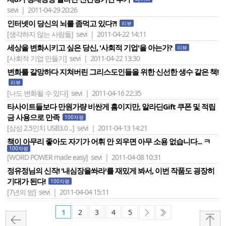
sevi | 2011-04-29 20:26
인터넷이 당신의 뇌를 좀먹고 있다?!
리뷰
[생각하지 않는 사람들]
sevi | 2011-04-22 14:11
세상을 변화시키고 싶은 당신, '사회적 기업'을 아는가?
리뷰
[사회적 기업 만들기]
sevi | 2011-04-22 13:30
변화를 갈망하다 지쳐버린 그리스도인들을 위한 신선한 생수 같은 책!
리뷰
[나도 변화될 수 있다]
sevi | 2011-04-16 22:35
타사이트들보다 만원가량 비싼게 흠이지만, 알라딘Gift 쿠폰 및 적립
금 사용으로 만족
100자평
[삼성 2.5인치 USB3.0 ..]
sevi | 2011-04-13 14:21
책이 아무리 좋아도 자기가 어휘 안 외우면 아무 소용 없습니다... ㅋ
100자평
[WORD POWER made easy]
sevi | 2011-04-08 10:31
정유정님의 신작! '내심장을쏴라'를 재밌게 봐서, 이번 작품도 굉장히
기대가 된다!
100자평
[7년의 밤]
sevi | 2011-04-04 15:11
1
2
3
4
5