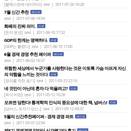
[블랙스완에 대비하라]
sevi | 2011-07-26 16:28
7월 신간 추천
페이퍼
sevi | 2011-07-06 19:54
화폐의 진짜 의미.
리뷰
[돈의 본성]
sevi | 2011-06-10 17:32
GDP의 한계는 명백하다.
리뷰
[GDP는 틀렸다]
sevi | 2011-06-10 17:00
6월 경제 경영 추천 페이퍼
페이퍼
sevi | 2011-06-02 16:37
위험한 세상에서 누군가를 사랑한다는 것은 이토록 가슴 아프게 자신
의 약함을 느끼는 것이다
리뷰
[정의를 위한 용기]
sevi | 2011-05-25 22:16
네 것만이 아닌데 혼자 다 먹을려고?
리뷰
[독식 비판]
sevi | 2011-05-12 10:28
모르면 당한다! 통계학적 인식의 중요성에 대한 책, 넘버스!
리뷰
[넘버스, 숫자가 당신..]
sevi | 2011-05-12 09:37
5월의 신간추천페이퍼 - 경제 경영 파트
페이퍼
sevi | 2011-05-07 22:54
제8기 경제경영 알라딘 신간평가단 후기
페이퍼