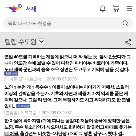
텔렘 수도원
연일 40도를 기록하는 계절에 읽으니 더 와 닿는 듯. 잠시 만났다가 그
나마 안도감 속에 보낼 수 있어 다행인 파비아누 비토리아 가족이다.
노란 제복 군인과의 숲속 조우 장면은 두고두고 기억에 남을 것 같다.
100자평
[메마른 삶]
에르고숨 | 2026-08-03 20:33
노인 1 눈먼 개 1 옥수수 1 이들이 살아내는 이야기가 어째서, 스릴러
이상의 긴박감을 주는가. 기후와 자연과 세월이 마치 악의를 품은 캐
릭터 같으나, 그럴 리 없어, 그저 무정하기도 하고 위대하기도 한 연월
일이..
100자평
[연월일]
에르고숨 | 2026-08-03 20:32
한 마을이 왁자지껄 (귀에 피나는 공감각) 저물어 종국에 정적만 남은
느낌. 무슨 헛소리인가 싶으면서도 희한하게 잘 읽히고 때때로 웃기는
데 어쩜, 출간년도 비슷한 <사탄탱고>의 그 영혼 같구나, 했다. 깜..