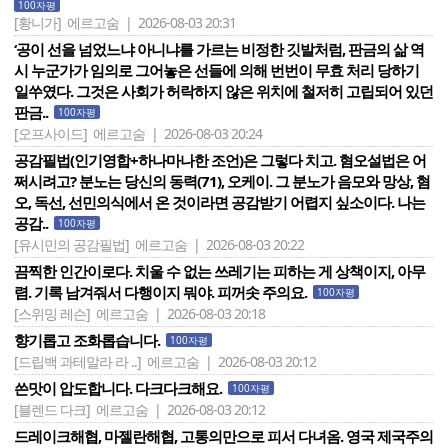
100자평
[황니가]
에르고숨 | 2026-08-03 20:31
‘공이 선을 넘었느냐 아니냐를 가르는 비정한 깃발처럼, 판금의 삶 역
시 누군가가 임의로 그어놓은 선들에 의해 번번이 무효 처리 당하기
일쑤였다. 그것은 사회가 허락하지 않은 위치에 철저히 고립되어 있던
판금..
100자평
[오프사이드]
에르고숨 | 2026-08-03 20:24
공감필법(인기영합+하나마나한 조언)은 그렇다 치고. 혐오설법은 어
쩌시려고? 분노는 당신의 동력(71), 오케이. 그 분노가 음모와 망상, 혐
오, 독선, 선민의식에서 온 것이라면 공감받기 어렵지 싶소이다. 나는
공감..
100자평
[유시민의 공감필법]
에르고숨 | 2026-08-03 20:22
끔찍한 인간이로다. 치울 수 없는 쓰레기는 피하는 게 상책이지, 아무
렴. 기록 남겨줘서 다행이지 뭐야. 피꺼솟 주의요.
100자평
[스위밍 레슨]
에르고숨 | 2026-08-03 20:18
향기롭고 조화롭습니다.
100자평
[드립백 과테말라 라 ..]
에르고숨 | 2026-08-03 20:12
쓴맛이 압도합니다. 다크다크해요.
100자평
[블렌드 다크]
에르고숨 | 2026-08-03 20:12
드레이크해협, 마젤란해협, 고통의만으로 피서 다녀옴. 영국 제국주의