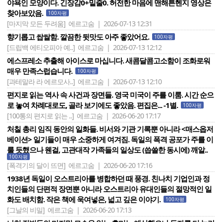
야욕인 모양이다. 긴장감0+밑줄0. 허전한 마음에 맨해튼헨지 영상은
찾아보았음.
100자평
[마지막 모든 두려움]
에르고숨 | 2026-07-13 12:31
향기롭고 쌉쌀함. 깔끔한 뒷맛도 아주 좋았어요.
100자평
[드립백 에티오피아 예..]
에르고숨 | 2026-07-13 12:12
에스프레소 추출해 아이스로 마십니다. 새콤달콤고소함이 조화로워
매우 만족스럽습니다.
100자평
[과테말라 라 에르모사..]
에르고숨 | 2026-07-13 12:10
편지로 읽는 역사 속 사건과 장면들. 영국 미국이 주를 이룸. 시간 순으
로 놓여 차례대로도, 골라 보기에도 좋았음. 편집은... -1별.
100자평
[100통의 편지로 읽는 ..]
에르고숨 | 2026-06-20 17:17
처칠 총리 임직 동안의 일화들. 비서와 기관 기록뿐 아니라 <매스옵저
베이션> 일기들이 매우 소중하게 여겨짐. 독일의 폭격 공포가 주를 이
룰 듯했으나 웬걸, 고관대작 가족들의 일상도 (씁쓸한 동시에) 깨알..
100자평
[폭격기의 달이 뜨면]
에르고숨 | 2026-06-20 17:16
1938년 독일이 오스트리아를 병합하던 때 풍경. 친나치 기업인과 정
치인들의 단편적 장면뿐 아니라 오스트리아 유대인들의 절망적인 일
화도 배치함. 작은 책에 욱여넣은, 넓고 깊은 이야기.
100자평
[그날의 비밀]
에르고숨 | 2026-06-20 17:13