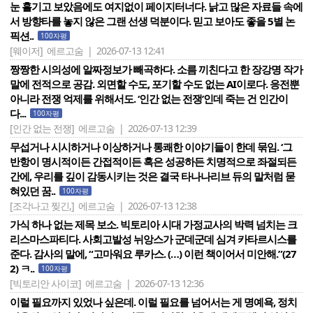
눈 흘기고 보았음에도 여지없이 페이지터너다. 낡고 많은 자료들 속에
서 방향타를 놓지 않은 그랜 선생 덕분이다. 믿고 보아도 좋을 5별 논
픽션..
100자평
[웨이저]
에르고숨 | 2026-07-13 12:41
짱짱한 시의성에 알짜정보가 빼곡하다. 소름 끼친다고 한 장강명 작가
말에 전적으로 공감. 외면할 수도, 포기할 수도 없는 AI이로다. 응전뿐
아니라 전쟁 억제를 위해서도. ‘인간 없는 전쟁’인데 죽는 건 인간이
다...
100자평
[인간 없는 전쟁]
에르고숨 | 2026-07-13 12:39
무섭거나 시시하거나 이상하거나 통쾌한 이야기들이 한데 묶임. ‘그
반항이 명시적이든 간접적이든 혹은 성공하든 치명적으로 좌절되든
간에, 우리를 깊이 감동시키는 것은 결국 타나나리브 듀의 말처럼 묻
혀있던 꿈..
100자평
[조각나고 찢긴,]
에르고숨 | 2026-07-13 12:38
가식 하나 없는 제목 보소. 빅토리아 시대 가정교사의 박력 넘치는 크
리스마스파티다. 사회고발성 뉘앙스가 군데군데 심겨 카타르시스를
준다. 감사의 말에, “고마워요 루카스. (…) 이런 책이어서 미안해.”(27
2) ㅋ..
100자평
[빅토리안 사이코]
에르고숨 | 2026-07-13 12:36
이럴 필요까지 있었나 싶은데. 이럴 필요를 넘어서는 게 명예욕, 정치