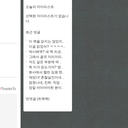
오늘의 마이리스트
선택된 마이리스트가 없습니
다.
최근 댓글
이 책을 읽지는 않았지..
이걸 읽었어? ㅋㅋㅋㅋ..
박시배액? 새 책 쓰셨..
그래서 결국 끼리끼리..
저도 같은 부분에 딱 ..
헉 이거 읽는거야? 명..
회사에서 짤린 임원 한..
재밌다! 촌철살인이네 ..
엄청나네, 진짜. 직업 ..
정말 어마어마한 분이..
ThanksTo
먼댓글 (트랙백)