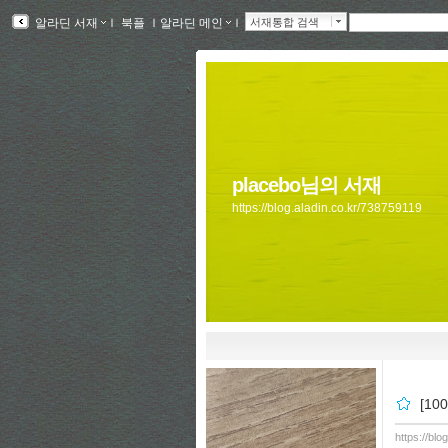
알라딘 서재
ｌ
북플
ｌ
알라딘 메인
ｌ
서재통합 검색
placebo님의 서재
https://blog.aladin.co.kr/738759119
[1
https://bl