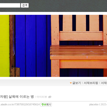
글보기
ｌ
서재브리핑
ｌ
서재
00자평] 살육에 이르는 병
ｌ
마이리뷰
og.aladin.co.kr/738759119/16745614
placebo
l 2025