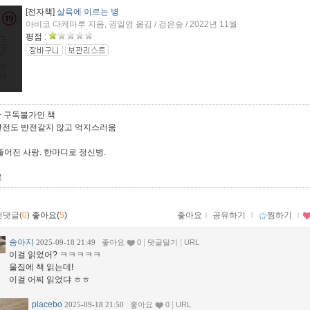
[전자책]
살육에 이르는 병
아비코 다케마루 지음, 권일영 옮김 / 검은숲 / 2022년 11월
평점 :
만 구독불가인 책
반전도 반전같지 않고 억지스러움
뚤어진 사랑. 한마디로 정신병.
로
먼댓글(
0
)
좋아요(
5
)
좋아요
ｌ
공유하기
ｌ
찜하기
ｌ
송아지
|
|
2025-09-18 21:49
좋아요
0
댓글달기
URL
이걸 읽었어? ㅋㅋㅋㅋㅋ
울집에 책 읽는데!
이걸 어찌 읽었댜 ㅎㅎ
placebo
|
2025-09-18 21:50
좋아요
0
URL