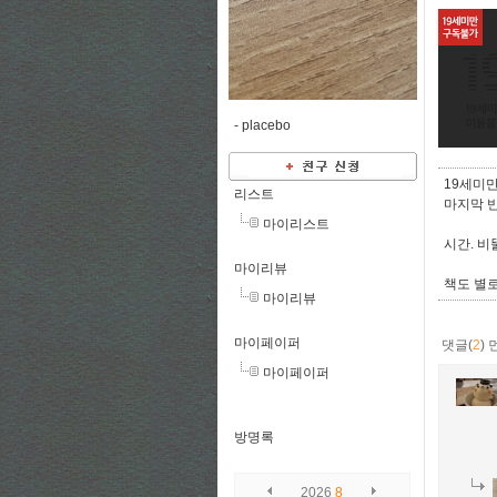
-
placebo
19세미
리스트
마지막 
마이리스트
시간. 비
마이리뷰
책도 별
마이리뷰
마이페이퍼
댓글(
2
)
마이페이퍼
방명록
2026
8