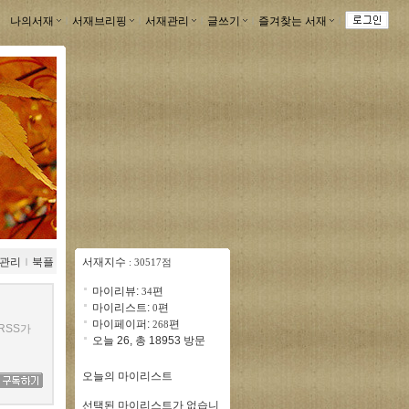
나의서재
ｌ
서재브리핑
ｌ
서재관리
ｌ
글쓰기
ｌ
즐겨찾는 서재
ｌ
관리
ｌ
북플
서재지수
: 30517점
마이리뷰:
편
34
마이리스트:
편
0
마이페이퍼:
편
268
RSS가
오늘 26, 총 18953 방문
오늘의 마이리스트
선택된 마이리스트가 없습니