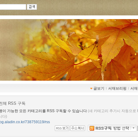
글보기
ｌ
서재브리핑
ｌ
서재
전체 RSS 구독
행이 가능한 모든 카테고리를 RSS 구독할 수 있습니다
(새 카테고리 추가시 자동으로 
니다)
blog.aladin.co.kr/738759119/rss