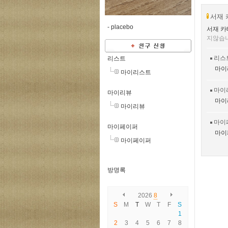
서재 
-
placebo
서재 카
지않습
리스
리스트
마이
마이리스트
마이
마이리뷰
마이
마이리뷰
마이
마이페이퍼
마이
마이페이퍼
방명록
2026
8
S
M
T
W
T
F
S
1
2
3
4
5
6
7
8