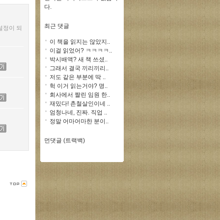
다.
최근 댓글
설정이 되
이 책을 읽지는 않았지..
이걸 읽었어? ㅋㅋㅋㅋ..
박시배액? 새 책 쓰셨..
그래서 결국 끼리끼리..
저도 같은 부분에 딱 ..
헉 이거 읽는거야? 명..
회사에서 짤린 임원 한..
재밌다! 촌철살인이네 ..
엄청나네, 진짜. 직업 ..
정말 어마어마한 분이..
먼댓글 (트랙백)