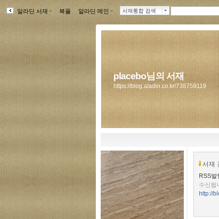
알라딘 서재
ｌ
북플
ｌ
알라딘 메인
ｌ
서재통합 검색
placebo님의 서재
https://blog.aladin.co.kr/738759119
서재 
RSS발
수신됩
http://