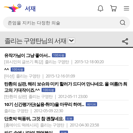
졸리는 구영탄님의 서재
유작가님이 그냥 좋아서...
100자평
[유시민의 글쓰기 특강]
졸리는 구영탄 | 2015-12-18 00:20
^^
100자평
[마션]
졸리는 구영탄 | 2015-12-16 01:09
탄환의 심판, 해리 보슈와 미키 할러가 드디어 만나네요. 올 여름(?) 최
고의 기대작이죠.^^
100자평
[탄환의 심판]
졸리는 구영탄 | 2012-05-11 23:00
10기 신간평가단(실용·취미)을 마무리 하며...
페이퍼
졸리는 구영탄 | 2012-05-09 22:30
단호박 떡퐁뒤, 그것 참 괜찮네요.
리뷰
[홈메이드 떡레시피]
졸리는 구영탄 | 2012-04-30 23:58
카드 속에 나만의 팝업북이......
리뷰