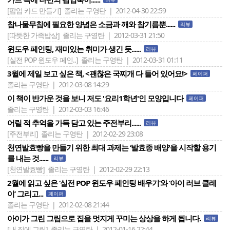
[팝업 카드 만들기]
졸리는 구영탄 | 2012-04-30 22:59
참나물무침에 필요한 양념은 소금과 깨와 참기름뿐......
리뷰
[따뜻한 가족밥상]
졸리는 구영탄 | 2012-03-31 21:50
윈도우 페인팅, 재미있는 취미가 생긴 듯......
리뷰
[실전 POP 윈도우 페인..]
졸리는 구영탄 | 2012-03-31 01:11
3윌에 제일 보고 싶은 책, <괜찮은 국찌개 다 들어 있어요!>
페이퍼
졸리는 구영탄 | 2012-03-08 14:29
이 책이 반가운 것을 보니 저도 '요리1학년'인 모양입니다
페이퍼
졸리는 구영탄 | 2012-03-03 16:46
어릴 적 추억을 가득 담고 있는 주전부리......
리뷰
[주전부리]
졸리는 구영탄 | 2012-02-29 23:08
천연발효빵을 만들기 위한 최대 과제는 ‘발효종 배양'을 시작할 용기
를 내는 것......
리뷰
[천연발효빵]
졸리는 구영탄 | 2012-02-29 22:13
2월에 읽고 싶은 ‘실전 POP 윈도우 페인팅 배우기’와 ‘아이 러브 클레
이’ 그리고...
페이퍼
졸리는 구영탄 | 2012-02-08 21:44
아이가 그린 그림으로 집을 멋지게 꾸미는 상상을 하게 됩니다.
리뷰
[내 집에 그림]
졸리는 구영탄 | 2012-01-16 22:44