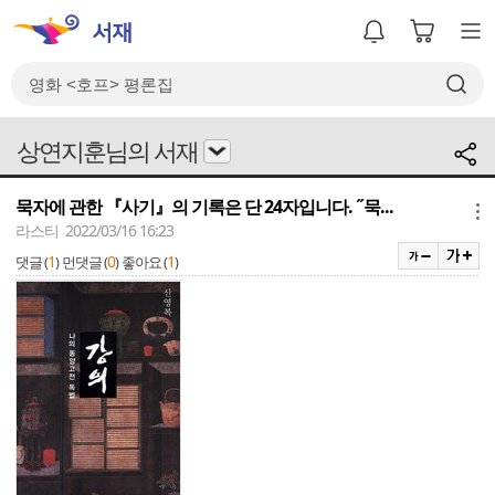
상연지훈님의 서재
묵자에 관한 『사기』의 기록은 단 24자입니다. ˝묵...
메뉴
라스티 2022/03/16 16:23
1
0
1
댓글 (
)
먼댓글 (
)
좋아요 (
)