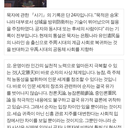
묵자에 관한 『사기』의 기록은 단 24자입니다. "묵적은 송宋
나라 대부로서 성城을 방위防衛하는 기술이 뛰어났으며 절용
을 주장하였다. 공자와 동시대 또는 후세의 사람이다" 라는 기
록이 전부입니다. 현재의 통설은 묵자는 은殷나라 유민遺民들
의 나라인 송 출신으로 주周 시대의 계급 사회로 복귀하는 것
을 반대하고 우禹 시대의 공동체 사회를 지향하
요. 운명이란 인간의 실천적 노력으로 얼마든지 극복할 수 있
는 것(人定勝天)이 바로 순자의 사상 체계입니다. 능참, 즉 주체
적 능동성을 발휘하여 인문 세계를 창조할 수 있다는 것입니
다. 바로 이 인문 세계의 창조와 관련하여 순자는 결국 유가
를 벗어나지 않습니다. 천론天論, 능잠론能參論, 중민론重民
論 등 적극적인 내용에도 불구하고 결국 유가적 결론에 귀착하
고 있습니다. 그래서 순자는 입장 차이만 있을 뿐이라는 것이지
요. 세습 귀족이 아닌 신흥 관료 지주를 대변한다는 사회적 입
장에서만 차이를 보일 뿐이라는 것이지요. 그뿐만 아니라 순
자 사상은 실제에 있어서 공자나 맹자에 비하여 훨씬 더 현실적