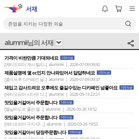
alummii님의 서재
가격이 비싼만큼 기대되네요
100자평
[에티오피아 게샤 빌리..]
alummii | 2026-07-09 09:42
제품설명에 몇 cc인지 안나와있어서 답답하네요
100자평
[콜드브루 디카페인 날..]
alummii | 2026-07-09 09:37
재입고 감사드려요 오후에도 즐길수있는 디카페인 넘좋아요
100자평
[에티오피아 시다모 디..]
alummii | 2026-05-13 22:21
맛있을거같어서 주문합니다
100자평
[엘살바도르 플란 델 ..]
alummii | 2026-03-26 19:52
맛있을거같어서 주문합니다
100자평
[에티오피아 구지 G1 ..]
alummii | 2026-03-26 19:52
맛있을거같아서 당장주문합니다
100자평
[니카라과 산 살바도르..]
alummii | 2026-03-05 16:21