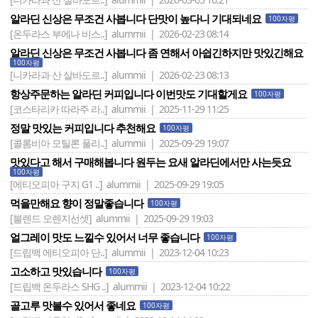
알라딘 신상은 무조건 사봅니다 단맛이 높다니 기대되네요
100자평
[온두라스 부에나 비스..]
alummii | 2026-02-23 08:14
알라딘 신상은 무조건 사봅니다 좀 연해서 아쉽긴하지만 맛있긴해요
100자평
[니카라과 산 살바도르..]
alummii | 2026-02-23 08:13
항상주문하는 알라딘 커피입니다 이번맛도 기대할게요
100자평
[코스타리카 따라주 라..]
alummii | 2025-11-29 11:25
정말 맛있는 커피입니다 추천해요
100자평
[콜롬비아 모틸론 풀리..]
alummii | 2025-09-29 19:07
맛있다고 해서 구매해봅니다 원두는 요새 알라딘에서만 사는듯요
100자평
[에티오피아 구지 G1 ..]
alummii | 2025-09-29 19:05
먹을만해요 향이 정말좋습니다
100자평
[블렌드 오렌지선셋]
alummii | 2025-09-29 19:03
얼그레이 맛도 느낄수 있어서 너무 좋습니다
100자평
[드립백 에티오피아 단..]
alummii | 2023-12-04 10:23
고소하고 맛있습니다
100자평
[드립백 온두라스 SHG ..]
alummii | 2023-12-04 10:22
골고루 맛볼수 있어서 좋네요
100자평