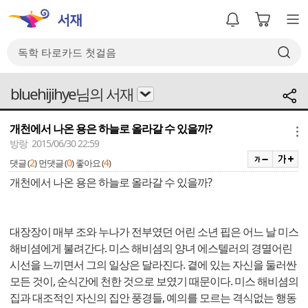
bluehijihye님의 서재
개천에서 나온 용은 하늘로 올라갈 수 있을까?
메뉴
방랑 2015/06/30 22:59
2
0
4
댓글 (
)
먼댓글 (
)
좋아요 (
)
개천에서 나온 용은 하늘로 올라갈 수 있을까?
대장장이 매부 조와 누나가 전부였던 어린 소년 핍은 어느 날 미스
해비셤에게 불려간다. 미스 해비셤의 양녀 에스텔러의 경멸어린
시선을 느끼면서 그의 일상은 달라진다. 곁에 있는 자신을 둘러싼
모든 것이, 순식간에 천한 것으로 보였기 때문이다. 미스 해비셤의
집과 대조적인 자신의 집안 풍경들, 예의를 모르는 격식없는 행동