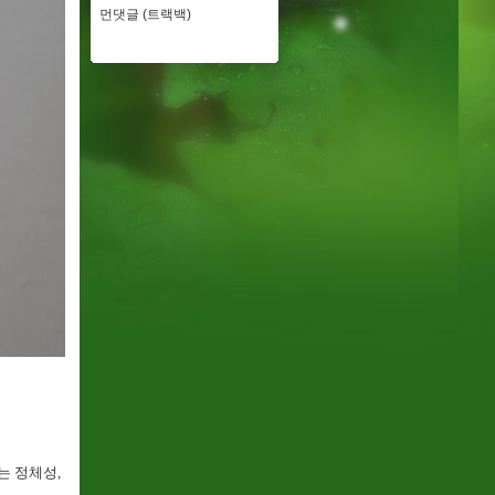
먼댓글 (트랙백)
는 정체성,