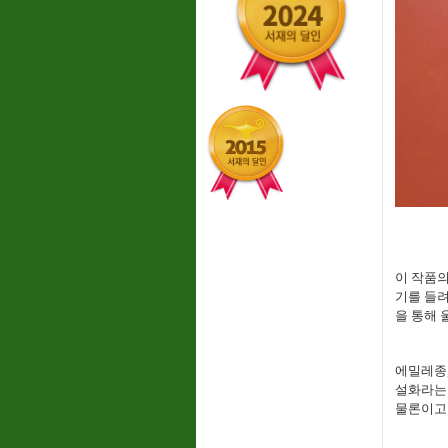
이 작품의
기를 들려
을 통해 
에밀레종,
설화라는
물론이고