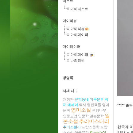
리스트
마이리스트
마이리뷰
마이리뷰
마이페이퍼
마이페이퍼
마이페이퍼
나의정원
방명록
서재 태그
개정판
문학동네
미국문학
비
채
에세이
역사
열린책들
영미
***** 
영미소설
문학
은행나무
일
인문교양
인문학
일본문학
본소설
추리미스터리
한국계 
추리스릴러
프랑스문학
프랑
한국소설
입양, 설
스소설
한국문학