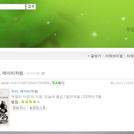
글보기
ｌ
서재브리핑
ｌ
서재
, 메아리처럼
ｌ
마이리뷰
og.aladin.co.kr/713673116/17314909
북노마드
l 2026
우리, 메아리처럼
앤절라 미영 허 지음, 임슬애 옮김 / 열린책들 / 2026년 5월
평점 :