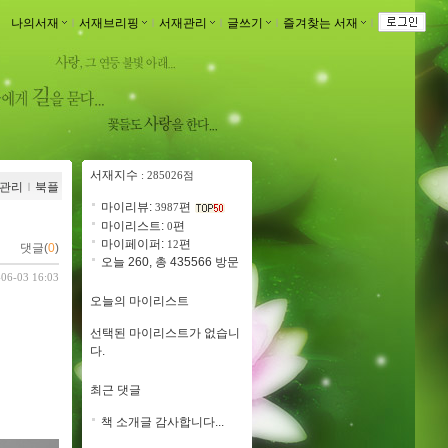
나의서재
ｌ
서재브리핑
ｌ
서재관리
ｌ
글쓰기
ｌ
즐겨찾는 서재
ｌ
서재지수
: 285026점
관리
ｌ
북플
마이리뷰:
편
3987
마이리스트:
편
0
마이페이퍼:
편
12
댓글(
0
)
오늘 260, 총 435566 방문
-06-03 16:03
오늘의 마이리스트
선택된 마이리스트가 없습니
다.
최근 댓글
책 소개글 감사합니다...