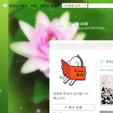
알라딘 서재
ｌ
북플
ｌ
알라딘 메인
ｌ
서재통합 검색
나의정원님의 서재
https://blog.aladin.co.kr/713673116
우리
https://bl
방문해 주셔서 감사합니다. -
북노마드