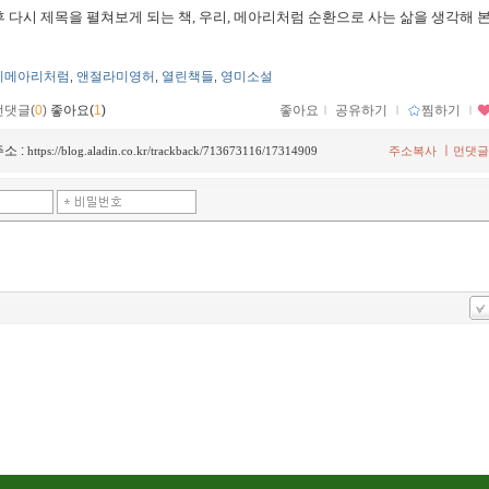
후 다시 제목을 펼쳐보게 되는 책, 우리, 메아리처럼 순환으로 사는 삶을 생각해 본
리메아리처럼
앤절라미영허
열린책들
영미소설
,
,
,
먼댓글(
0
)
좋아요(
1
)
좋아요
ｌ
공유하기
ｌ
찜하기
ｌ
소 :
ㅣ
https://blog.aladin.co.kr/trackback/713673116/17314909
주소복사
먼댓글