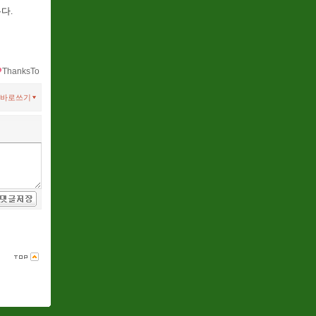
다.
ThanksTo
바로쓰기