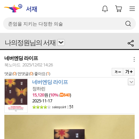
나의정원님의 서재
네버엔딩 라이프
메뉴
북노마드 2025/12/02 14:26
0
0
1
댓글 (
)
먼댓글 (
)
좋아요 (
)
네버엔딩 라이프
정하린
15,120
원 (
10%
↓
840
)
2025-11-17
: 51