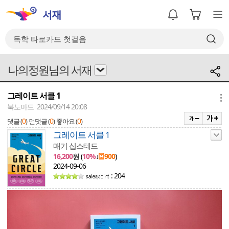
나의정원님의 서재
그레이트 서클 1
메뉴
북노마드 2024/09/14 20:08
0
0
0
댓글 (
)
먼댓글 (
)
좋아요 (
)
그레이트 서클 1
매기 십스테드
16,200
원 (
10%
↓
900
)
2024-09-06
: 204