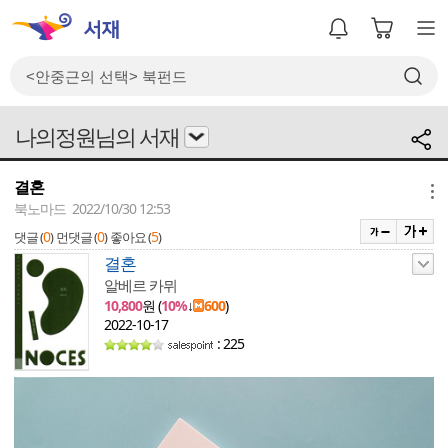
나의정원님의 서재
결혼
메뉴
북노마드 2022/10/30 12:53
0
0
5
댓글 (
)
먼댓글 (
)
좋아요 (
)
결혼
알베르 카뮈
10,800
원 (
10%
↓
600
)
2022-10-17
: 225